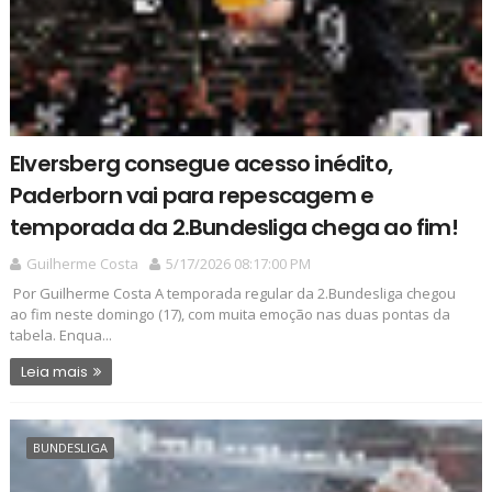
Elversberg consegue acesso inédito,
Paderborn vai para repescagem e
temporada da 2.Bundesliga chega ao fim!
Guilherme Costa
5/17/2026 08:17:00 PM
Por Guilherme Costa A temporada regular da 2.Bundesliga chegou
ao fim neste domingo (17), com muita emoção nas duas pontas da
tabela. Enqua...
Leia mais
BUNDESLIGA