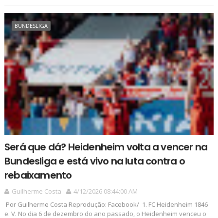
BUNDESLIGA
Será que dá? Heidenheim volta a vencer na
Bundesliga e está vivo na luta contra o
rebaixamento
Guilherme Costa
4/12/2026 08:44:00 AM
Por Guilherme Costa Reprodução: Facebook/ 1. FC Heidenheim 1846
e. V. No dia 6 de dezembro do ano passado, o Heidenheim venceu o