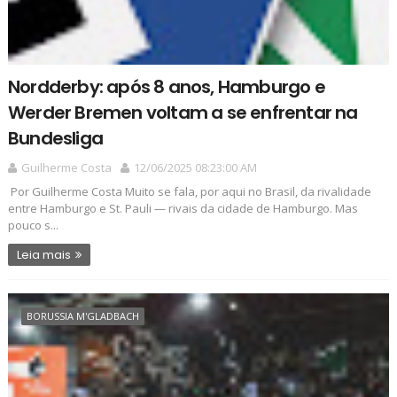
Nordderby: após 8 anos, Hamburgo e
Werder Bremen voltam a se enfrentar na
Bundesliga
Guilherme Costa
12/06/2025 08:23:00 AM
Por Guilherme Costa Muito se fala, por aqui no Brasil, da rivalidade
entre Hamburgo e St. Pauli — rivais da cidade de Hamburgo. Mas
pouco s...
Leia mais
BORUSSIA M'GLADBACH