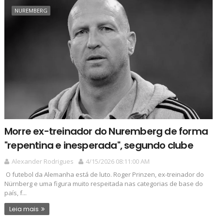
NUREMBERG
Morre ex-treinador do Nuremberg de forma
"repentina e inesperada", segundo clube
Alexander Rodrigues
4/15/2026 08:11:00 AM
O futebol da Alemanha está de luto. Roger Prinzen, ex-treinador do
Nürnberg e uma figura muito respeitada nas categorias de base do
país, f...
Leia mais