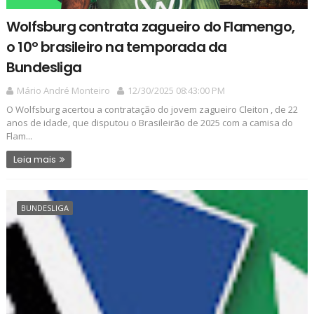
Wolfsburg contrata zagueiro do Flamengo,
o 10º brasileiro na temporada da
Bundesliga
Mário André Monteiro
12/30/2025 08:43:00 PM
O Wolfsburg acertou a contratação do jovem zagueiro Cleiton , de 22
anos de idade, que disputou o Brasileirão de 2025 com a camisa do
Flam...
Leia mais
BUNDESLIGA