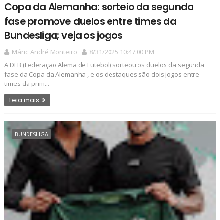
Copa da Alemanha: sorteio da segunda
fase promove duelos entre times da
Bundesliga; veja os jogos
Mário André Monteiro
8/31/2025 10:47:00 PM
A DFB (Federação Alemã de Futebol) sorteou os duelos da segunda
fase da Copa da Alemanha , e os destaques são dois jogos entre
times da prim...
Leia mais
BUNDESLIGA