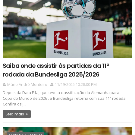
Saiba onde assistir às partidas da 11ª
rodada da Bundesliga 2025/2026
Mário André Monteiro
11/19/2025 10:28:00 PM
Depois da Data Fifa, que teve a classificação da Alemanha para
Copa do Mundo de 2026 , a Bundesliga retorna com sua 11ª rodada.
Confira os j...
Leia mais
COPA DA ALEMANHA