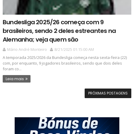
Bundesliga 2025/26 começa com 9
brasileiros, sendo 2 deles estreantes na
Alemanha; veja quem são
Mário André Monteiro
8/21/2025 01:15:00 AM
A temporada 2025/2026 da Bundesliga começa nesta sexta-feira (22)
com, por enquanto, 9 jogadores brasileiros, sendo que dois deles
foram co...
Leia mais
PRÓXIMAS POSTAGENS