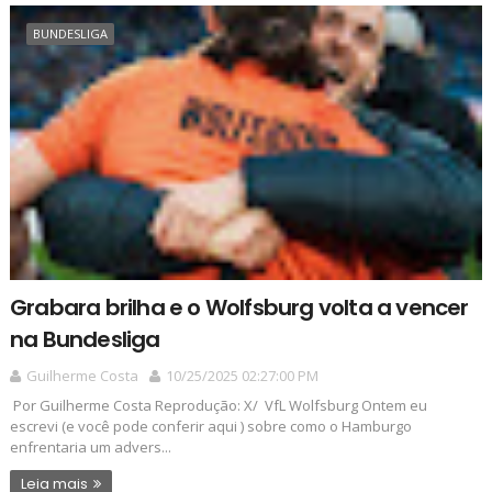
BUNDESLIGA
Grabara brilha e o Wolfsburg volta a vencer
na Bundesliga
Guilherme Costa
10/25/2025 02:27:00 PM
Por Guilherme Costa Reprodução: X/ VfL Wolfsburg Ontem eu
escrevi (e você pode conferir aqui ) sobre como o Hamburgo
enfrentaria um advers...
Leia mais