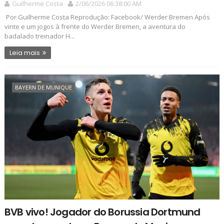
Guilherme Costa
2/06/2026 06:38:00 AM
Por Guilherme Costa Reprodução: Facebook/ Werder Bremen Após
vinte e um jogos à frente do Werder Bremen, a aventura do
badalado treinador H...
Leia mais
BAYERN DE MUNIQUE
BVB vivo! Jogador do Borussia Dortmund