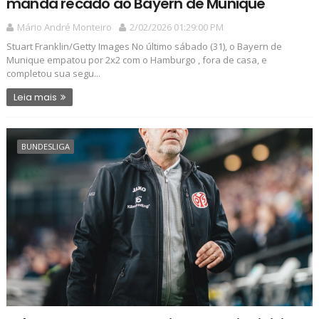
manda recado ao Bayern de Munique
Mário André Monteiro
2/02/2026 01:29:00 PM
Stuart Franklin/Getty Images No último sábado (31), o Bayern de
Munique empatou por 2x2 com o Hamburgo , fora de casa, e
completou sua segu...
Leia mais
BUNDESLIGA