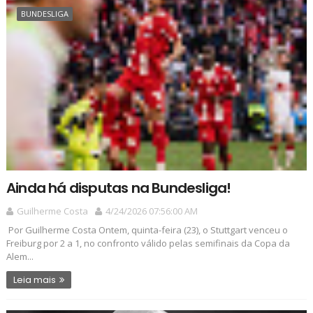
BUNDESLIGA
Ainda há disputas na Bundesliga!
Guilherme Costa
4/24/2026 07:56:00 AM
Por Guilherme Costa Ontem, quinta-feira (23), o Stuttgart venceu o
Freiburg por 2 a 1, no confronto válido pelas semifinais da Copa da
Alem...
Leia mais