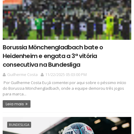
Borussia Mönchengladbach bate o
Heidenheim e engata a 3ª vitória
consecutiva na Bundesliga
Guilherme Costa
11/22/2025 05:03:00 PM
Por Guilherme Costa Eu já comentei por aqui sobre o péssimo início
do Borussia Mönchengladbach, onde a equipe demorou três jogos
para marca...
Leia mais
BUNDESLIGA