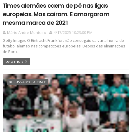
Times alemães caem de pé nas ligas
europeias. Mas caíram. E amargaram
mesma marca de 2021
Mário André Monteiro
4/17/2025 10:23:00 PM
Getty Images O Eintracht Frankfurt não conseguiu salvar a honra do
futebol alemão nas competições europeias. Depois das eliminações
de Boru...
Leia mais
BORUSSIA M'GLADBACH