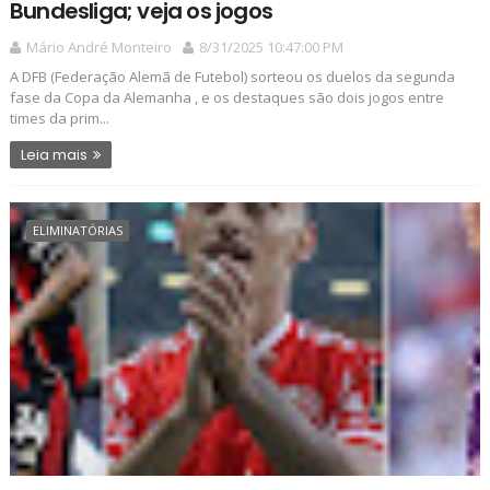
Bundesliga; veja os jogos
Mário André Monteiro
8/31/2025 10:47:00 PM
A DFB (Federação Alemã de Futebol) sorteou os duelos da segunda
fase da Copa da Alemanha , e os destaques são dois jogos entre
times da prim...
Leia mais
ELIMINATÓRIAS