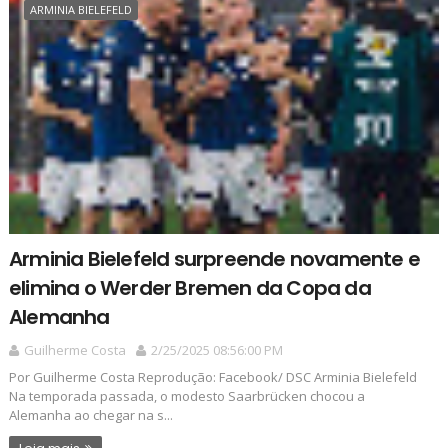
ARMINIA BIELEFELD
Arminia Bielefeld surpreende novamente e
elimina o Werder Bremen da Copa da
Alemanha
Guilherme Costa
2/25/2025 08:56:00 PM
Por Guilherme Costa Reprodução: Facebook/ DSC Arminia Bielefeld
Na temporada passada, o modesto Saarbrücken chocou a
Alemanha ao chegar na s...