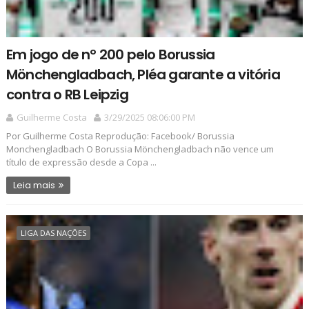
Em jogo de nº 200 pelo Borussia
Mönchengladbach, Pléa garante a vitória
contra o RB Leipzig
Guilherme Costa
3/29/2025 08:06:00 PM
Por Guilherme Costa Reprodução: Facebook/ Borussia
Monchengladbach O Borussia Mönchengladbach não vence um
título de expressão desde a Copa ...
Leia mais
LIGA DAS NAÇÕES