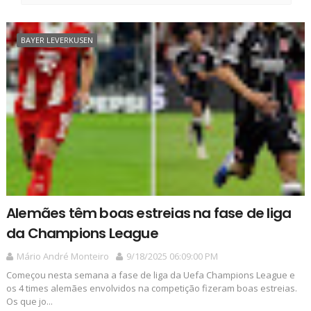
BAYER LEVERKUSEN
Alemães têm boas estreias na fase de liga
da Champions League
Mário André Monteiro
9/18/2025 06:09:00 PM
Começou nesta semana a fase de liga da Uefa Champions League e
os 4 times alemães envolvidos na competição fizeram boas estreias.
Os que jo...