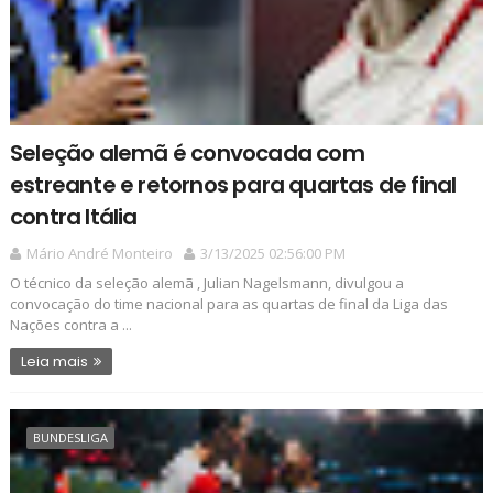
Seleção alemã é convocada com
estreante e retornos para quartas de final
contra Itália
Mário André Monteiro
3/13/2025 02:56:00 PM
O técnico da seleção alemã , Julian Nagelsmann, divulgou a
convocação do time nacional para as quartas de final da Liga das
Nações contra a ...
Leia mais
BUNDESLIGA