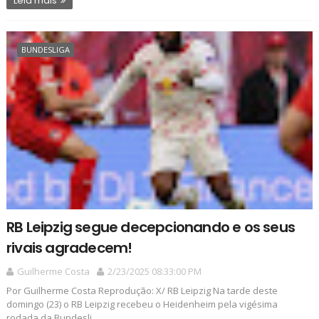
Leia mais
BUNDESLIGA
RB Leipzig segue decepcionando e os seus
rivais agradecem!
Guilherme Costa
2/23/2025 08:33:00 PM
Por Guilherme Costa Reprodução: X/ RB Leipzig Na tarde deste
domingo (23) o RB Leipzig recebeu o Heidenheim pela vigésima
rodada da Bundesli...