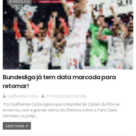
BUNDESLIGA
Bundesliga já tem data marcada para
retornar!
Guilherme Costa
7/14/2025 06:57:00 AM
Por Guilherme Costa Agora que o Mundial de Clubes da FIFA se
encerrou, com a grande vitória do Chelsea sobre o Paris Saint
Germain, os prep...
Leia mais