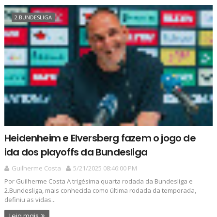
2.BUNDESLIGA
Heidenheim e Elversberg fazem o jogo de
ida dos playoffs da Bundesliga
Guilherme Costa
5/21/2025 08:46:00 PM
Por Guilherme Costa A trigésima quarta rodada da Bundesliga e
2.Bundesliga, mais conhecida como última rodada da temporada,
definiu as vidas...
Leia mais