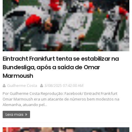
Eintracht Frankfurt tenta se estabilizar na
Bundesliga, após a saída de Omar
Marmoush
Guilherme Costa
3/08/2025 07:42:00 AM
Por Guilherme Costa Reprodução: Facebook/ Eintracht Frankfurt
Omar Marmoush era um atacante de números bem modestos na
Alemanha, atuando pel...
Leia mais