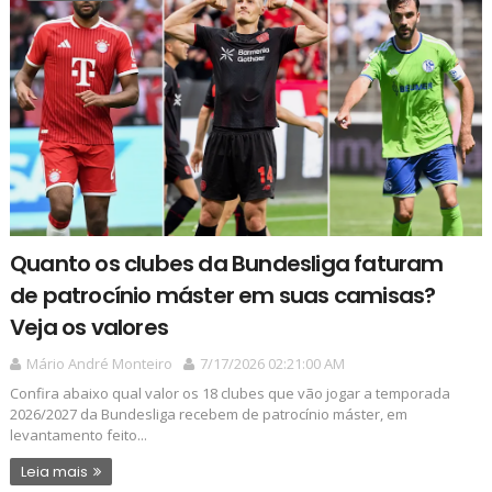
Quanto os clubes da Bundesliga faturam
de patrocínio máster em suas camisas?
Veja os valores
Mário André Monteiro
7/17/2026 02:21:00 AM
Confira abaixo qual valor os 18 clubes que vão jogar a temporada
2026/2027 da Bundesliga recebem de patrocínio máster, em
levantamento feito...
Leia mais