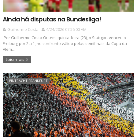
Ainda há disputas na Bundesliga!
Guilherme Costa
4/24/2026 07:56:00 AM
Por Guilherme Costa Ontem, quinta-feira (23), o Stuttgart venceu o
Freiburg por 2 a 1, no confronto válido pelas semifinais da Copa da
Alem...
Leia mais
EINTRACHT FRANKFURT