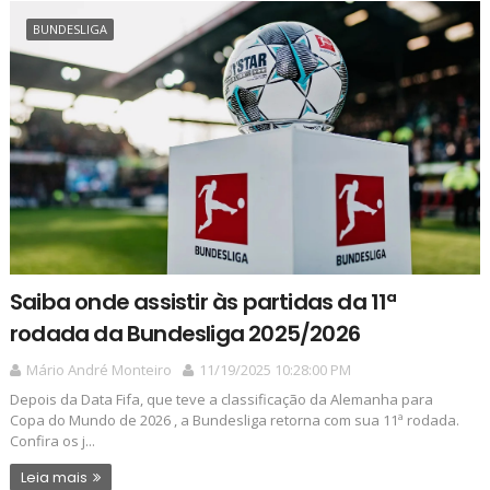
BUNDESLIGA
Saiba onde assistir às partidas da 11ª
rodada da Bundesliga 2025/2026
Mário André Monteiro
11/19/2025 10:28:00 PM
Depois da Data Fifa, que teve a classificação da Alemanha para
Copa do Mundo de 2026 , a Bundesliga retorna com sua 11ª rodada.
Confira os j...
Leia mais