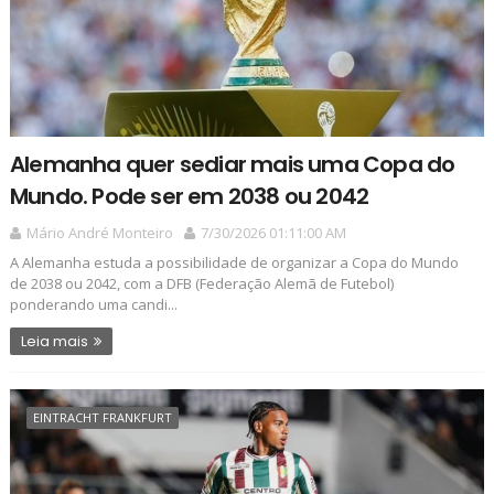
Alemanha quer sediar mais uma Copa do
Mundo. Pode ser em 2038 ou 2042
Mário André Monteiro
7/30/2026 01:11:00 AM
A Alemanha estuda a possibilidade de organizar a Copa do Mundo
de 2038 ou 2042, com a DFB (Federação Alemã de Futebol)
ponderando uma candi...
Leia mais
EINTRACHT FRANKFURT