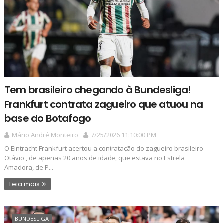
Tem brasileiro chegando à Bundesliga!
Frankfurt contrata zagueiro que atuou na
base do Botafogo
Mário André Monteiro
7/25/2026 11:10:00 PM
O Eintracht Frankfurt acertou a contratação do zagueiro brasileiro
Otávio , de apenas 20 anos de idade, que estava no Estrela
Amadora, de P...
Leia mais
BUNDESLIGA