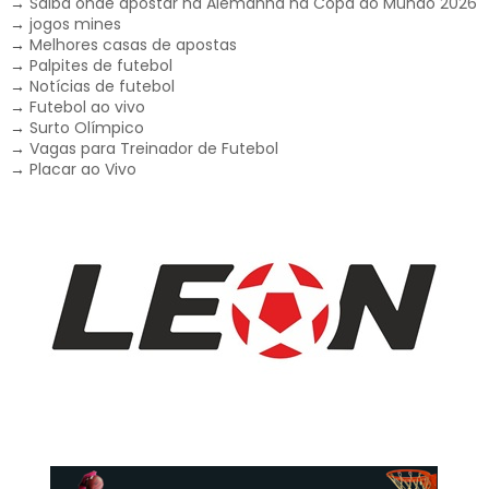
→
Saiba onde apostar na Alemanha na Copa do Mundo 2026
→
jogos mines
→
Melhores casas de apostas
→
Palpites de futebol
→
Notícias de futebol
→
Futebol ao vivo
→
Surto Olímpico
→
Vagas para Treinador de Futebol
→
Placar ao Vivo