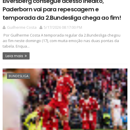
Elversberg consegue acesso inédito,
Paderborn vai para repescagem e
temporada da 2.Bundesliga chega ao fim!
Guilherme Costa
5/17/2026 08:17:00 PM
Por Guilherme Costa A temporada regular da 2.Bundesliga chegou
ao fim neste domingo (17), com muita emoção nas duas pontas da
tabela. Enqua...
Leia mais
BUNDESLIGA