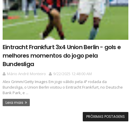
Eintracht Frankfurt 3x4 Union Berlin - gols e
melhores momentos do jogo pela
Bundesliga
Mário André Monteiro
9/22/2025 12:48:00 AM
Alex Grimm/Getty Images Em jogo válido pela 4ª rodada da
Bundesliga, o Union Berlin visitou o Eintracht Frankfurt, no Deutsche
Bank Park, e ...
Leia mais
PRÓXIMAS POSTAGENS