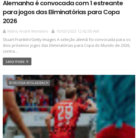
Alemanha é convocada com 1 estreante
para jogos das Eliminatórias para Copa
2026
Mário André Monteiro
10/03/2025 12:42:00 AM
Stuart Franklin/Getty Images A seleção alemã foi convocada para os
dois próximos jogos das Eliminatórias para Copa do Mundo de 2026,
contra...
Leia mais
BORUSSIA M'GLADBACH