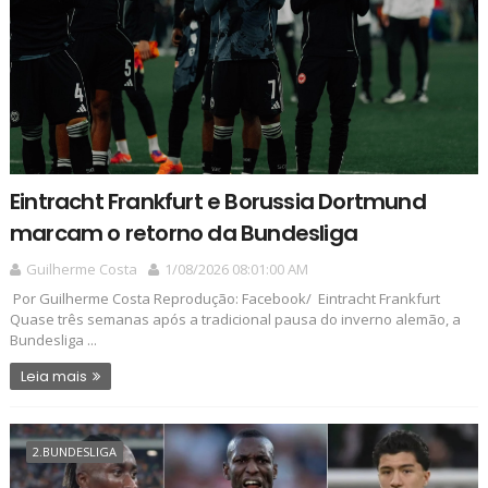
Eintracht Frankfurt e Borussia Dortmund
marcam o retorno da Bundesliga
Guilherme Costa
1/08/2026 08:01:00 AM
Por Guilherme Costa Reprodução: Facebook/ Eintracht Frankfurt
Quase três semanas após a tradicional pausa do inverno alemão, a
Bundesliga ...
Leia mais
2.BUNDESLIGA