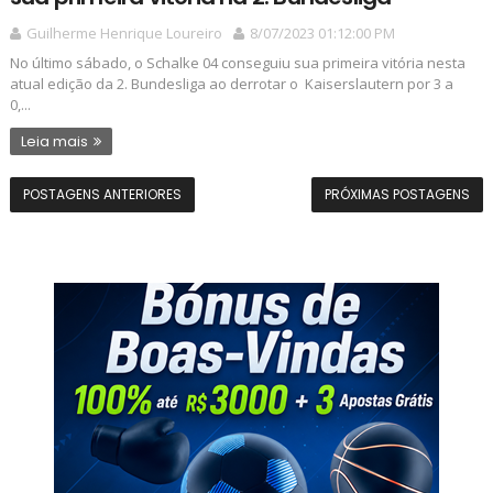
Guilherme Henrique Loureiro
8/07/2023 01:12:00 PM
No último sábado, o Schalke 04 conseguiu sua primeira vitória nesta
atual edição da 2. Bundesliga ao derrotar o Kaiserslautern por 3 a
0,...
Leia mais
POSTAGENS ANTERIORES
PRÓXIMAS POSTAGENS