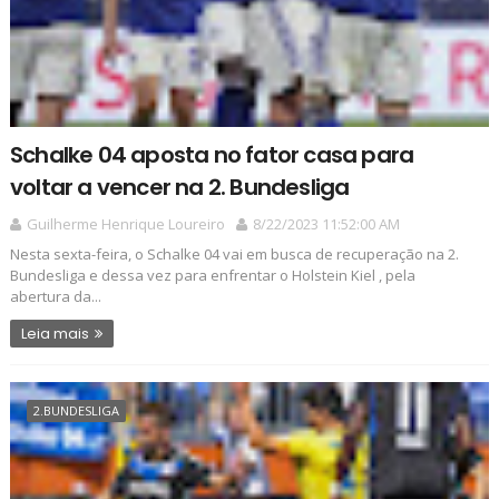
Schalke 04 aposta no fator casa para
voltar a vencer na 2. Bundesliga
Guilherme Henrique Loureiro
8/22/2023 11:52:00 AM
Nesta sexta-feira, o Schalke 04 vai em busca de recuperação na 2.
Bundesliga e dessa vez para enfrentar o Holstein Kiel , pela
abertura da...
Leia mais
2.BUNDESLIGA