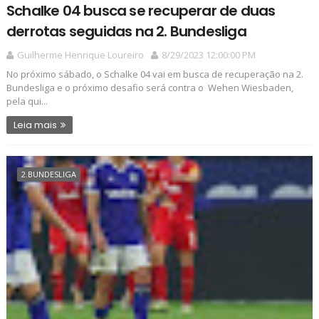
Schalke 04 busca se recuperar de duas
derrotas seguidas na 2. Bundesliga
Guilherme Henrique Loureiro
8/29/2023 12:00:00 PM
No próximo sábado, o Schalke 04 vai em busca de recuperação na 2.
Bundesliga e o próximo desafio será contra o Wehen Wiesbaden,
pela qui...
Leia mais
2.BUNDESLIGA