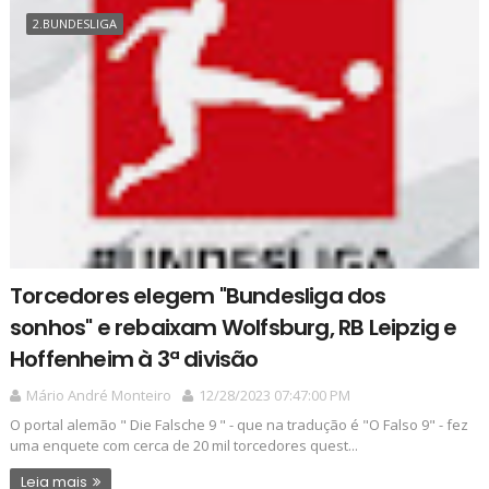
2.BUNDESLIGA
Torcedores elegem "Bundesliga dos
sonhos" e rebaixam Wolfsburg, RB Leipzig e
Hoffenheim à 3ª divisão
Mário André Monteiro
12/28/2023 07:47:00 PM
O portal alemão " Die Falsche 9 " - que na tradução é "O Falso 9" - fez
uma enquete com cerca de 20 mil torcedores quest...
Leia mais