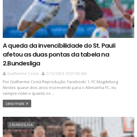
A queda da invencibilidade do St. Pauli
afetou as duas pontas da tabela na
2.Bundesliga
Guilherme Costa
2/12/2024 10:07:00 AM
Por Guilherme Costa Reprodução: Facebook/ 1. FC Magdeburg
Nestes quase dois anos escrevendo para o Alemanha FC, eu
sempre notei o quanto os ...
Leia mais
2.BUNDESLIGA