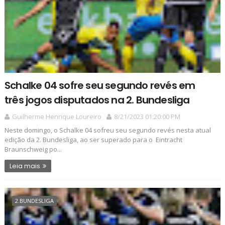
Schalke 04 sofre seu segundo revés em
três jogos disputados na 2. Bundesliga
Guilherme Henrique Loureiro
8/21/2023 01:20:00 PM
Neste domingo, o Schalke 04 sofreu seu segundo revés nesta atual
edição da 2. Bundesliga, ao ser superado para o Eintracht
Braunschweig po...
Leia mais
2.BUNDESLIGA