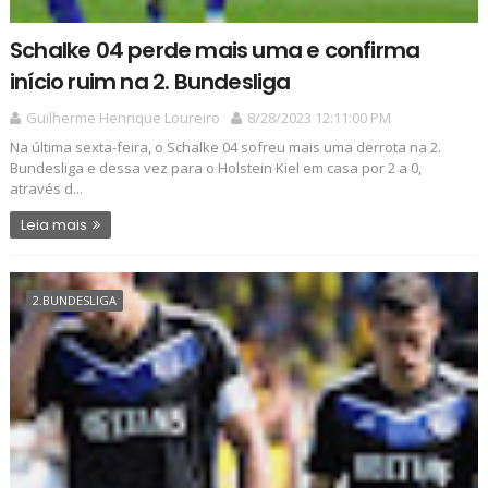
Schalke 04 perde mais uma e confirma
início ruim na 2. Bundesliga
Guilherme Henrique Loureiro
8/28/2023 12:11:00 PM
Na última sexta-feira, o Schalke 04 sofreu mais uma derrota na 2.
Bundesliga e dessa vez para o Holstein Kiel em casa por 2 a 0,
através d...
Leia mais
2.BUNDESLIGA