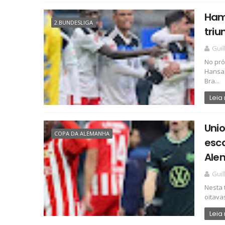
Ham
2.BUNDESLIGA
triu
Gui
No pró
Hansa 
Bra...
Leia
Unio
COPA DA ALEMANHA
esc
Ale
Gui
Nesta 
oitava
Leia