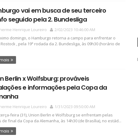
burgo vai em busca de seu terceiro
nfo seguido pela 2. Bundesliga
lherme Henrique Loureiro
2/02/2023 10:46:00 AM
ximo domingo, o Hamburgo retorna a campo para enfrentar o
Rostock , pela 19ª rodada da 2. Bundesliga, às 09h30 (horário de
 mais
n Berlin x Wolfsburg: prováveis
alações e informações pela Copa da
manha
lherme Henrique Loureiro
1/31/2023 09:50:00 AM
terça-feira (31), Union Berlin e Wolfsburg se enfrentam pelas
s de final da Copa da Alemanha, às 14h30 (de Brasília), no estád...
 mais