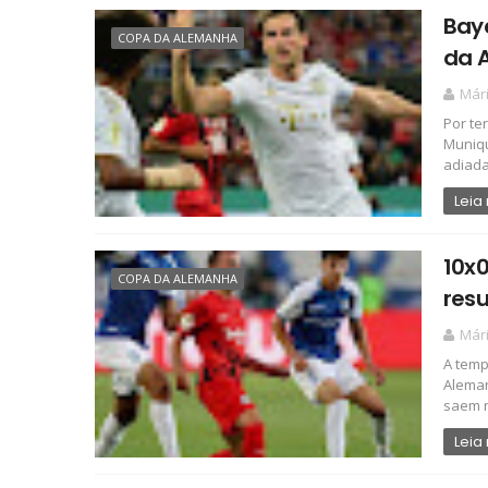
Baye
COPA DA ALEMANHA
da 
Már
Por te
Muniqu
adiada
Leia
10x0
COPA DA ALEMANHA
res
Már
A temp
Aleman
saem n
Leia