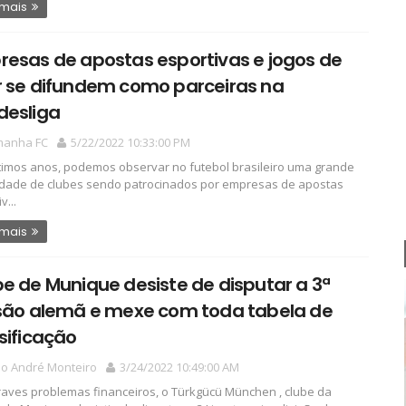
 mais
esas de apostas esportivas e jogos de
r se difundem como parceiras na
desliga
manha FC
5/22/2022 10:33:00 PM
timos anos, podemos observar no futebol brasileiro uma grande
dade de clubes sendo patrocinados por empresas de apostas
v...
 mais
e de Munique desiste de disputar a 3ª
isão alemã e mexe com toda tabela de
sificação
io André Monteiro
3/24/2022 10:49:00 AM
aves problemas financeiros, o Türkgücü München , clube da