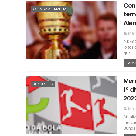
Conf
COPA DA ALEMANHA
tem
Ale
Már
A DFB 
jogos 
que...
Leia
Merc
BUNDESLIGA
1ª d
202
Már
Atuali
mercad
Bundesl