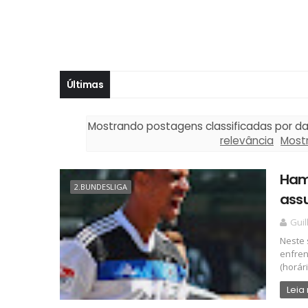
Últimas
Mostrando postagens classificadas por d
relevância
Most
Ham
2.BUNDESLIGA
assu
Gui
Neste 
enfren
(horári
Leia