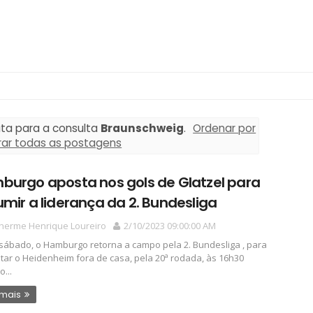
ata para a consulta
Braunschweig
.
Ordenar por
rar todas as postagens
burgo aposta nos gols de Glatzel para
mir a liderança da 2. Bundesliga
lherme Henrique Loureiro
2/10/2023 09:00:00 AM
sábado, o Hamburgo retorna a campo pela 2. Bundesliga , para
tar o Heidenheim fora de casa, pela 20ª rodada, às 16h30
o...
 mais