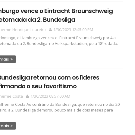
burgo vence o Eintracht Braunschweig
retomada da 2. Bundesliga
lherme Henrique Loureiro
1/30/2023 12:45:00 PM
domingo, o Hamburgo venceu o Eintracht Braunschweig por 4 a
retomada da 2. Bundesliga no Volksparkstadion, pela 18ªrodada.
 mais
Bundesliga retornou com os líderes
irmando o seu favoritismo
lherme Costa
1/30/2023 08:57:00 AM
ilherme Costa Ao contrário da Bundesliga, que retornou no dia 20
eiro, a 2. Bundesliga demorou pouco mais de dois meses para
 mais