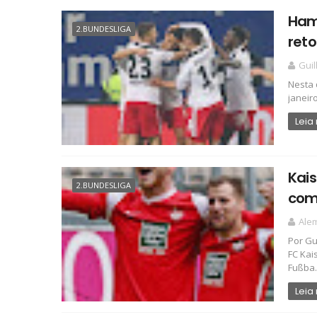
Ham
2.BUNDESLIGA
ret
Gui
Nesta 
janeir
Leia
Kais
2.BUNDESLIGA
com
Ale
Por Gu
FC Kai
Fußba.
Leia