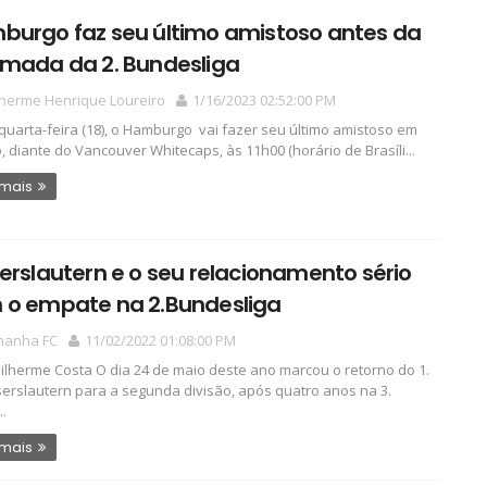
burgo faz seu último amistoso antes da
omada da 2. Bundesliga
lherme Henrique Loureiro
1/16/2023 02:52:00 PM
quarta-feira (18), o Hamburgo vai fazer seu último amistoso em
o, diante do Vancouver Whitecaps, às 11h00 (horário de Brasíli...
 mais
erslautern e o seu relacionamento sério
 o empate na 2.Bundesliga
manha FC
11/02/2022 01:08:00 PM
ilherme Costa O dia 24 de maio deste ano marcou o retorno do 1.
serslautern para a segunda divisão, após quatro anos na 3.
..
 mais