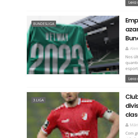
Leia
Empr
BUNDESLIGA
aza
Bun
Ale
Nos úl
quanti
esporti
Leia
Club
3.LIGA
div
clas
Már
Com gr