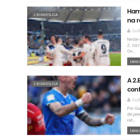
Ham
2.BUNDESLIGA
na 
Gui
Neste 
2, na 
Os...
Leia
A 2.
2.BUNDESLIGA
conf
Gui
Por Gu
de jan
ret...
Leia