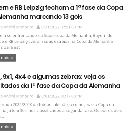
rn e RB Leipzig fecham a 1ª fase da Copa
Alemanha marcando 13 gols
io André Monteiro
8/31/2022 07:51:00 PM
rem se enfrentando na Supercopa da Alemanha, Bayern de
e e RB Leipzig tiveram suas estreias na Copa da Alemanha
s para est...
 mais
, 9x1, 4x4 e algumas zebras: veja os
ultados da 1ª fase da Copa da Alemanha
io André Monteiro
8/01/2022 06:17:00 PM
orada 2022/2023 do futebol alemão já começou e a Copa da
ha já tem 30 times classificados à segunda fase. Os outros dois
...
 mais