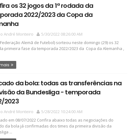
ira os 32 jogos da 1ª rodada da
porada 2022/2023 da Copa da
manha
io André Monteiro
5/30/2022 08:26:00 AM
(Federação Alemã de Futebol) sorteou neste domingo (29) os 32
da primeira fase da temporada 2022/2023 da Copa da Alemanha ,
 mais
ado da bola: todas as transferências na
ivisão da Bundesliga - temporada
2/2023
io André Monteiro
5/28/2022 10:24:00 AM
zado em 08/07/2022 Confira abaixo todas as negociações do
o da bola já confirmadas dos times da primeira divisão da
iga ...