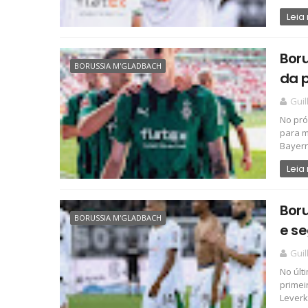
Leia
Bor
BORUSSIA M'GLADBACH
da p
Gui
No pr
para m
Bayern 
Leia
Boru
BORUSSIA M'GLADBACH
e s
Gui
No últ
primei
Leverk