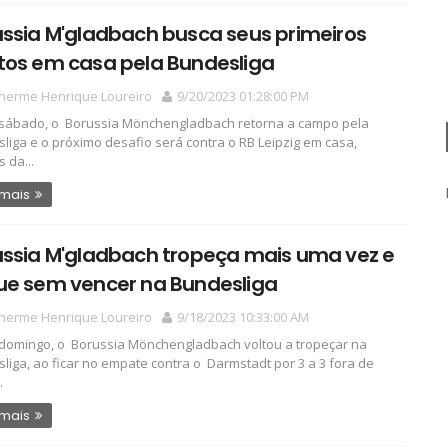
ssia M'gladbach busca seus primeiros
tos em casa pela Bundesliga
lherme Henrique Loureiro
9/20/2023 01:28:00 PM
sábado, o Borussia Mönchengladbach retorna a campo pela
liga e o próximo desafio será contra o RB Leipzig em casa,
 da...
 mais
ussia M'gladbach tropeça mais uma vez e
ue sem vencer na Bundesliga
lherme Henrique Loureiro
9/18/2023 10:33:00 AM
domingo, o Borussia Mönchengladbach voltou a tropeçar na
liga, ao ficar no empate contra o Darmstadt por 3 a 3 fora de
.
 mais