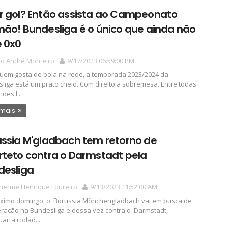
r gol? Então assista ao Campeonato
ão! Bundesliga é o único que ainda não
e 0x0
io André Monteiro
9/17/2023 06:59:00 PM
uem gosta de bola na rede, a temporada 2023/2024 da
liga está um prato cheio. Com direito a sobremesa. Entre todas
des l...
 mais
ussia M'gladbach tem retorno de
rteto contra o Darmstadt pela
desliga
lherme Henrique Loureiro
9/13/2023 11:52:00 AM
ximo domingo, o Borussia Mönchengladbach vai em busca de
ração na Bundesliga e dessa vez contra o Darmstadt,
uarta rodad...