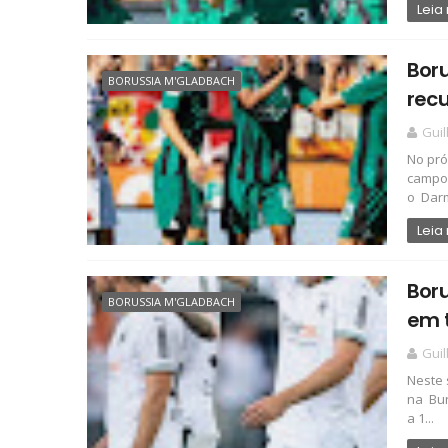
Leia
Bor
BORUSSIA M'GLADBACH
rec
Gui
No pró
campo 
o Darm
Leia
Boru
BORUSSIA M'GLADBACH
em t
Gui
Neste 
na Bun
a 1...