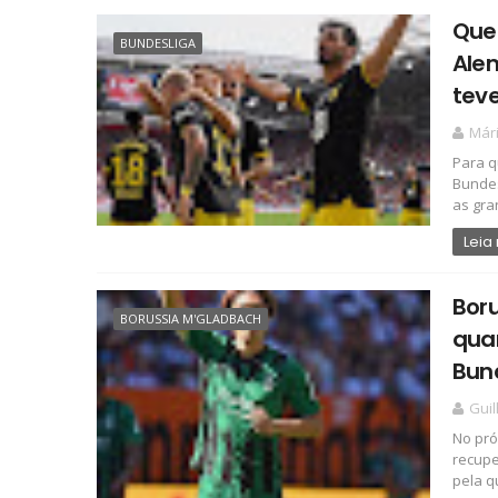
Que
BUNDESLIGA
Alem
tev
Már
Para q
Bundes
as gran
Leia
Bor
BORUSSIA M'GLADBACH
qua
Bun
Gui
No pró
recupe
pela q