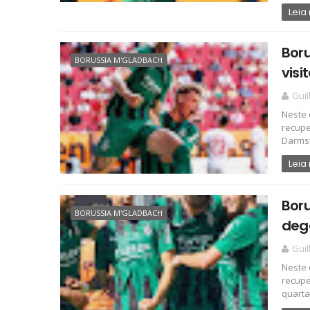
Leia
Boru
BORUSSIA M'GLADBACH
visi
Gui
Neste 
recupe
Darmst
Leia
Boru
BORUSSIA M'GLADBACH
deg
Gui
Neste 
recupe
quarta 