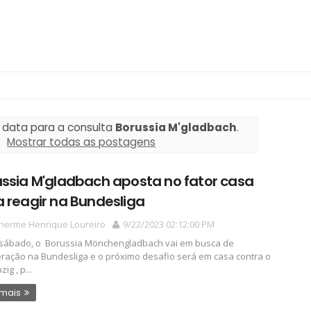
 data para a consulta
Borussia M'gladbach
.
a
Mostrar todas as postagens
ssia M'gladbach aposta no fator casa
 reagir na Bundesliga
lherme Henrique Loureiro
9/22/2023 02:12:00 PM
sábado, o Borussia Mönchengladbach vai em busca de
ração na Bundesliga e o próximo desafio será em casa contra o
ig , p...
 mais