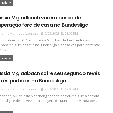
 mais
ussia M'gladbach vai em busca de
uperação fora de casa na Bundesliga
lherme Henrique Loureiro
9/05/2023 12:28:00 PM
ximo domingo (17), o Borussia Mönchengladbach entra em
para mais um desafio na Bundesliga e dessa vez para enfrentar
st...
 mais
ssia M'gladbach sofre seu segundo revés
rês partidas na Bundesliga
lherme Henrique Loureiro
9/04/2023 11:17:00 AM
sábado, o Borussia Mönchengladbach sofreu mais uma derrota
desliga e dessa vez para o Bayern de Munique de virada por 2