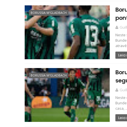
Boru
BORUSSIA M'GLADBACH
pon
Gui
Neste 
Bundes
através
Leia
Bor
BORUSSIA M'GLADBACH
seg
Gui
Neste 
Bundes
casa, ..
Leia