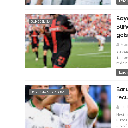
Leia
Baye
BUNDESLIGA
Bun
gols
Már
A exem
também
rede na
Leia
Bor
BORUSSIA M'GLADBACH
rec
Gui
Neste 
Bundes
através