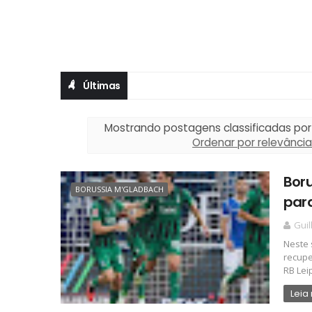
Últimas
Mostrando postagens classificadas por
Ordenar por relevânci
Boru
BORUSSIA M'GLADBACH
para
Gui
Neste 
recupe
RB Leipz
Leia