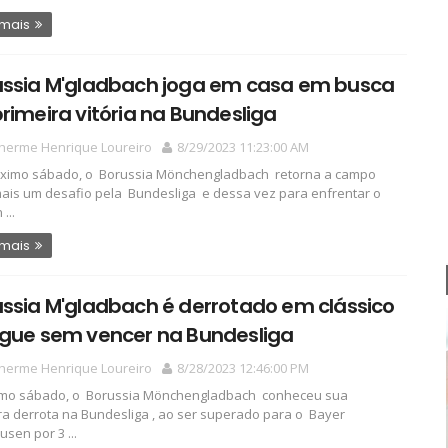
 mais
ussia M'gladbach joga em casa em busca
rimeira vitória na Bundesliga
lherme Henrique Loureiro
8/29/2023 11:23:00 AM
óximo sábado, o Borussia Mönchengladbach retorna a campo
ais um desafio pela Bundesliga e dessa vez para enfrentar o
...
 mais
ssia M'gladbach é derrotado em clássico
egue sem vencer na Bundesliga
lherme Henrique Loureiro
8/28/2023 12:46:00 PM
imo sábado, o Borussia Mönchengladbach conheceu sua
ra derrota na Bundesliga , ao ser superado para o Bayer
usen por 3 ...