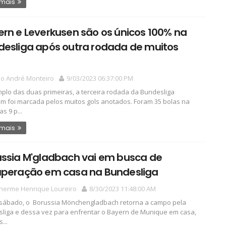
 mais
rn e Leverkusen são os únicos 100% na
desliga após outra rodada de muitos
io André Monteiro
9/03/2023 06:37:00 PM
plo das duas primeiras, a terceira rodada da Bundesliga
 foi marcada pelos muitos gols anotados. Foram 35 bolas na
s 9 p...
 mais
ussia M'gladbach vai em busca de
uperação em casa na Bundesliga
lherme Henrique Loureiro
8/30/2023 11:48:00 AM
sábado, o Borussia Mönchengladbach retorna a campo pela
liga e dessa vez para enfrentar o Bayern de Munique em casa,
...