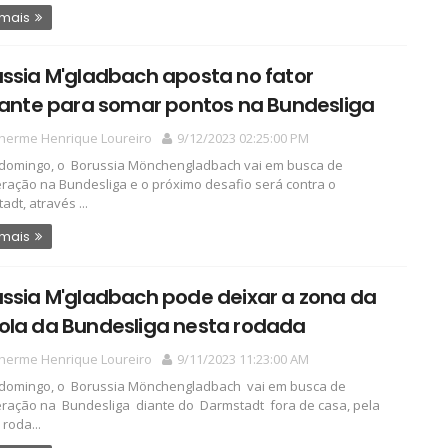
 mais
ssia M'gladbach aposta no fator
tante para somar pontos na Bundesliga
lherme Henrique Loureiro
9/12/2023 02:25:00 PM
domingo, o Borussia Mönchengladbach vai em busca de
ração na Bundesliga e o próximo desafio será contra o
adt, através ...
 mais
ssia M'gladbach pode deixar a zona da
ola da Bundesliga nesta rodada
lherme Henrique Loureiro
9/11/2023 11:23:00 AM
domingo, o Borussia Mönchengladbach vai em busca de
ração na Bundesliga diante do Darmstadt fora de casa, pela
roda...