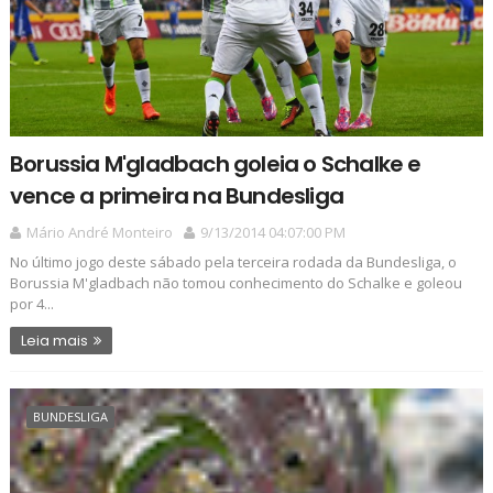
Borussia M'gladbach goleia o Schalke e
vence a primeira na Bundesliga
Mário André Monteiro
9/13/2014 04:07:00 PM
No último jogo deste sábado pela terceira rodada da Bundesliga, o
Borussia M'gladbach não tomou conhecimento do Schalke e goleou
por 4...
Leia mais
BUNDESLIGA