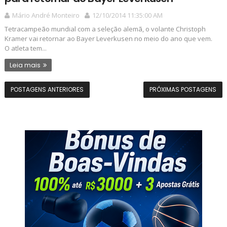
Mário André Monteiro
12/10/2014 11:35:00 AM
Tetracampeão mundial com a seleção alemã, o volante Christoph
Kramer vai retornar ao Bayer Leverkusen no meio do ano que vem.
O atleta tem...
Leia mais
POSTAGENS ANTERIORES
PRÓXIMAS POSTAGENS