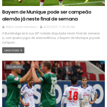
Bayern de Munique pode ser campeão
alemão já neste final de semana
Mário André Monteiro
4/23/2015 11:42:00 AM
A Bundesliga terá sua 30ª rodada disputada neste final de semana
e, com quatro jogos de antecedência, o Bayern de Munique já pode
conquist...
Leia mais
AUGSBURG