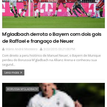
M'gladbach derrota o Bayern com dois gols
de Raffael e frangaço de Neuer
Mário André Monteiro
3/22/2015 03:21:00 PM
Com direito a peru histórico de Manuel Neuer, o Bayern de Munique
perdeu do Borussia M'gladbach na Allianz Arena e conheceu sua
segund...
Leia mais
BORUSSIA M'GLADBACH