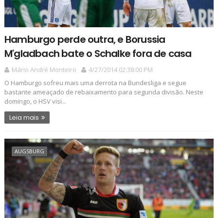
Hamburgo perde outra, e Borussia
M'gladbach bate o Schalke fora de casa
Mário André Monteiro
4/27/2014 02:38:00 PM
O Hamburgo sofreu mais uma derrota na Bundesliga e segue
bastante ameaçado de rebaixamento para segunda divisão. Neste
domingo, o HSV visi...
Leia mais
AUGSBURG