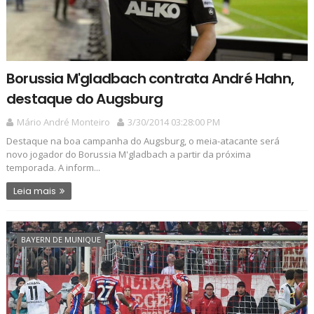
Borussia M'gladbach contrata André Hahn,
destaque do Augsburg
Mário André Monteiro
3/30/2014 03:28:00 PM
Destaque na boa campanha do Augsburg, o meia-atacante será
novo jogador do Borussia M'gladbach a partir da próxima
temporada. A inform...
Leia mais
BAYERN DE MUNIQUE