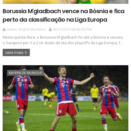
Borussia M'gladbach vence na Bósnia e fica
perto da classificação na Liga Europa
Mário André Monteiro
8/21/2014 04:46:00 PM
Nesta quinta-feira, o Borussia M'gladbach foi até a Bósnia e venceu
o Sarajevo por 3 a 2 no duelo de ida dos playoffs da Liga Europa, f...
Leia mais
BAYERN DE MUNIQUE