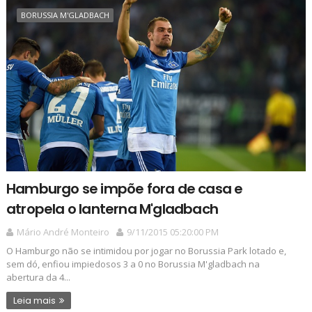
BORUSSIA M'GLADBACH
Hamburgo se impõe fora de casa e
atropela o lanterna M'gladbach
Mário André Monteiro
9/11/2015 05:20:00 PM
O Hamburgo não se intimidou por jogar no Borussia Park lotado e,
sem dó, enfiou impiedosos 3 a 0 no Borussia M'gladbach na
abertura da 4...
Leia mais