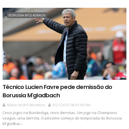
BORUSSIA M'GLADBACH
Técnico Lucien Favre pede demissão do
Borussia M'gladbach
Mário André Monteiro
9/21/2015 08:41:00 AM
Cinco jogos na Bundesliga, cinco derrotas. Um jogo na Champions
League, uma derrota. O péssimo começo de temporada do Borussia
M'gladbac...