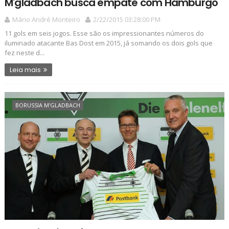
M'gladbach busca empate com Hamburgo
Mário André Monteiro
2/22/2015 03:28:00 PM
11 gols em seis jogos. Esse são os impressionantes números do
iluminado atacante Bas Dost em 2015, já somando os dois gols que
fez neste d...
Leia mais
BORUSSIA M'GLADBACH