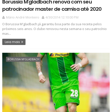
Borussia M'gladbach renova com seu
patrocinador master de camisa até 2020
Mário André Monteiro
4/30/2014 12:10:00 PM
O Borussia M'gladbach já garantiu boa parte da sua receita pelos
próximos seis anos. O clube renovou nesta semana o seu patrocínio
mas...
Leia mais
BORUSSIA M'GLADBACH