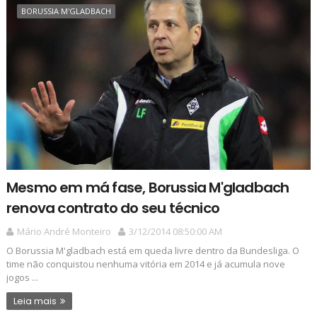
BORUSSIA M'GLADBACH
Mesmo em má fase, Borussia M'gladbach
renova contrato do seu técnico
Mário André Monteiro
3/12/2014 08:50:00 AM
O Borussia M'gladbach está em queda livre dentro da Bundesliga. O
time não conquistou nenhuma vitória em 2014 e já acumula nove
jogos ...
Leia mais