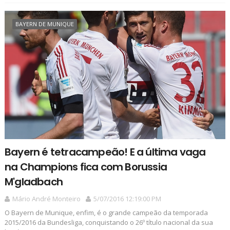
BAYERN DE MUNIQUE
Bayern é tetracampeão! E a última vaga
na Champions fica com Borussia
M'gladbach
Mário André Monteiro
5/07/2016 12:19:00 PM
O Bayern de Munique, enfim, é o grande campeão da temporada
2015/2016 da Bundesliga, conquistando o 26º título nacional da sua