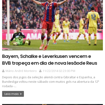
Bayern, Schalke e Leverkusen vencem e
BVB tropeça em dia de nova lesãode Reus
Mário André Monteiro
11/22/2014 02:23:00 PM
Depois dos jogos da seleção alemã contra Gibraltar e Espanha, a
Bundesliga voltou neste sábado com muitos gols na abertura da 12ª
rodada -...
Leia mais