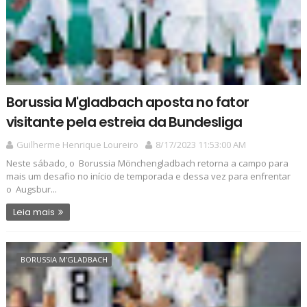
Borussia M'gladbach aposta no fator
visitante pela estreia da Bundesliga
Guilherme Henrique Loureiro
8/17/2023 11:53:00 AM
Neste sábado, o Borussia Mönchengladbach retorna a campo para
mais um desafio no início de temporada e dessa vez para enfrentar
o Augsbur...
Leia mais
BORUSSIA M'GLADBACH