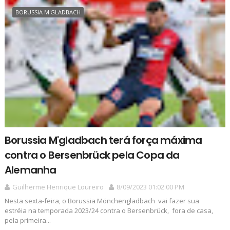
BORUSSIA M'GLADBACH
Borussia M'gladbach terá força máxima
contra o Bersenbrück pela Copa da
Alemanha
Guilherme Henrique Loureiro
8/09/2023 01:02:00 PM
Nesta sexta-feira, o Borussia Mönchengladbach vai fazer sua
estréia na temporada 2023/24 contra o Bersenbrück, fora de casa,
pela primeira...