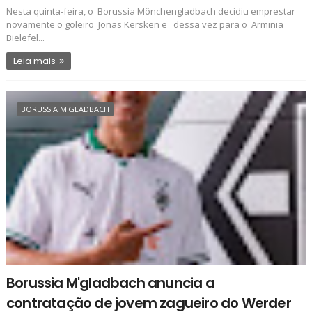
Nesta quinta-feira, o Borussia Mönchengladbach decidiu emprestar
novamente o goleiro Jonas Kersken e dessa vez para o Arminia
Bielefel...
Leia mais
BORUSSIA M'GLADBACH
Borussia M'gladbach anuncia a
contratação de jovem zagueiro do Werder