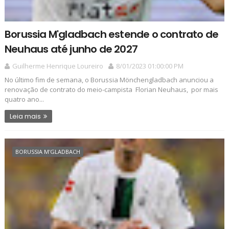
Borussia M'gladbach estende o contrato de
Neuhaus até junho de 2027
Guilherme Henrique Loureiro
8/01/2023 01:00:00 PM
No último fim de semana, o Borussia Mönchengladbach anunciou a
renovação de contrato do meio-campista Florian Neuhaus, por mais
quatro ano...
Leia mais
BORUSSIA M'GLADBACH