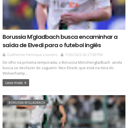
Borussia M'gladbach busca encaminhar a
saída de Elvedi para o futebol inglês
Guilherme Henrique Loureiro
7/26/2023 02:27:00 PM
De olho na próxima temporada, o Borussia Mönchengladbach ainda
busca se desfazer do zagueiro Nico Elvedi, que está na mira do
Wolverhamp...
Leia mais
BORUSSIA M'GLADBACH