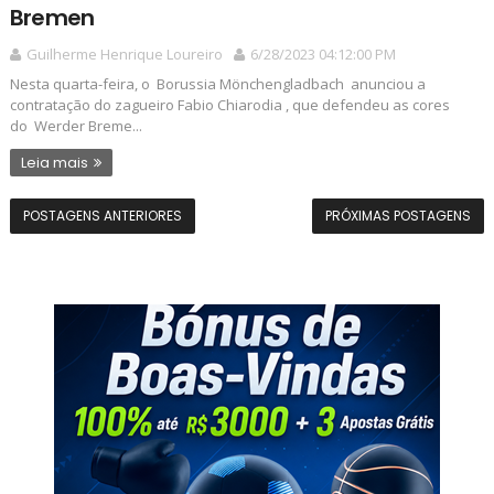
Bremen
Guilherme Henrique Loureiro
6/28/2023 04:12:00 PM
Nesta quarta-feira, o Borussia Mönchengladbach anunciou a
contratação do zagueiro Fabio Chiarodia , que defendeu as cores
do Werder Breme...
Leia mais
POSTAGENS ANTERIORES
PRÓXIMAS POSTAGENS