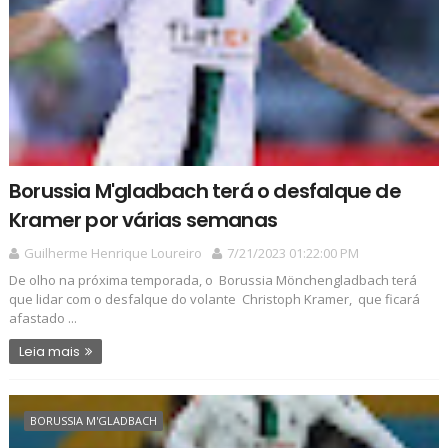
Borussia M'gladbach terá o desfalque de
Kramer por várias semanas
Guilherme Henrique Loureiro
7/21/2023 01:22:00 PM
De olho na próxima temporada, o Borussia Mönchengladbach terá
que lidar com o desfalque do volante Christoph Kramer, que ficará
afastado ...
Leia mais
BORUSSIA M'GLADBACH