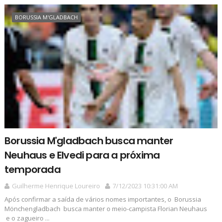
BORUSSIA M'GLADBACH
Borussia M'gladbach busca manter
Neuhaus e Elvedi para a próxima
temporada
Guilherme Henrique Loureiro
7/12/2023 10:31:00 AM
Após confirmar a saída de vários nomes importantes, o Borussia
Mönchengladbach busca manter o meio-campista Florian Neuhaus
e o zagueiro ...