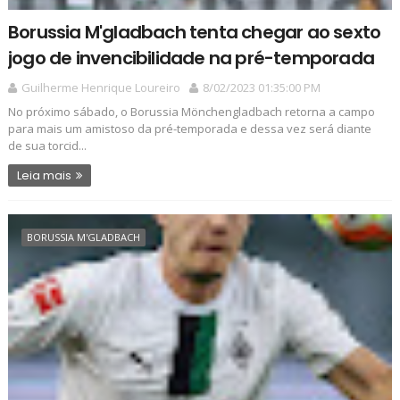
Borussia M'gladbach tenta chegar ao sexto
jogo de invencibilidade na pré-temporada
Guilherme Henrique Loureiro
8/02/2023 01:35:00 PM
No próximo sábado, o Borussia Mönchengladbach retorna a campo
para mais um amistoso da pré-temporada e dessa vez será diante
de sua torcid...
Leia mais
BORUSSIA M'GLADBACH