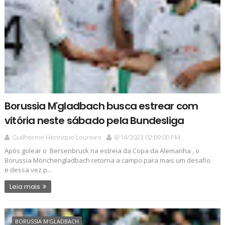
Borussia M'gladbach busca estrear com
vitória neste sábado pela Bundesliga
Guilherme Henrique Loureiro
8/14/2023 02:09:00 PM
Após golear o Bersenbruck na estreia da Copa da Alemanha , o
Borussia Mönchengladbach retorna a campo para mais um desafio
e dessa vez p...
Leia mais
BORUSSIA M'GLADBACH