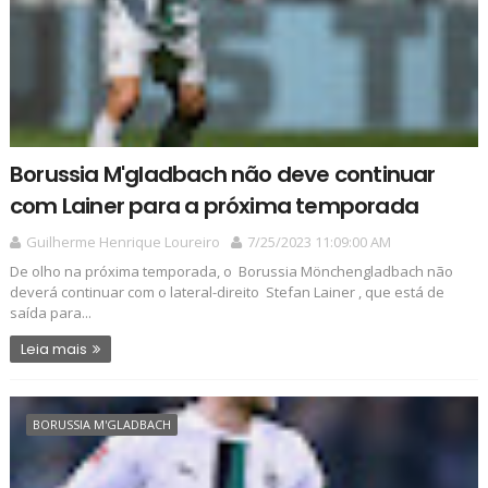
Borussia M'gladbach não deve continuar
com Lainer para a próxima temporada
Guilherme Henrique Loureiro
7/25/2023 11:09:00 AM
De olho na próxima temporada, o Borussia Mönchengladbach não
deverá continuar com o lateral-direito Stefan Lainer , que está de
saída para...
Leia mais
BORUSSIA M'GLADBACH