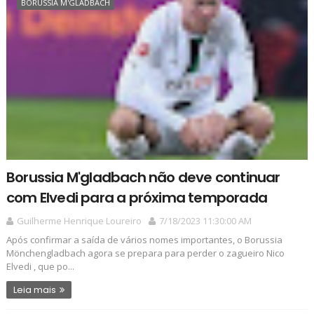
BORUSSIA M'GLADBACH
Borussia M'gladbach não deve continuar
com Elvedi para a próxima temporada
Guilherme Henrique Loureiro
7/18/2023 11:30:00 AM
Após confirmar a saída de vários nomes importantes, o Borussia
Mönchengladbach agora se prepara para perder o zagueiro Nico
Elvedi , que po...
Leia mais