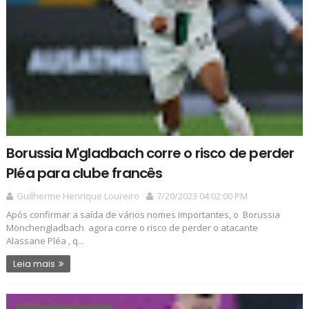
Borussia M'gladbach corre o risco de perder
Pléa para clube francês
Guilherme Henrique Loureiro
7/20/2023 04:02:00 PM
Após confirmar a saída de vários nomes importantes, o Borussia
Mönchengladbach agora corre o risco de perder o atacante
Alassane Pléa , q...
Leia mais