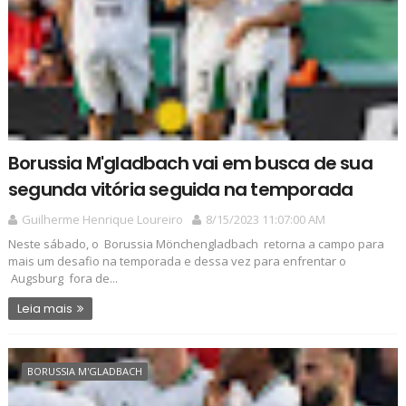
Borussia M'gladbach vai em busca de sua
segunda vitória seguida na temporada
Guilherme Henrique Loureiro
8/15/2023 11:07:00 AM
Neste sábado, o Borussia Mönchengladbach retorna a campo para
mais um desafio na temporada e dessa vez para enfrentar o
Augsburg fora de...
Leia mais
BORUSSIA M'GLADBACH