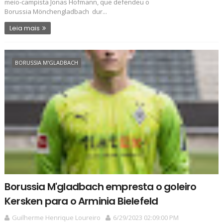
meio-campista Jonas Hofmann, que defendeu o
Borussia Mönchengladbach dur...
Leia mais
BORUSSIA M'GLADBACH
Borussia M'gladbach empresta o goleiro
Kersken para o Arminia Bielefeld
Guilherme Henrique Loureiro
6/29/2023 02:09:00 PM