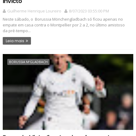
invicto
Guilherme Henrique Loureiro
8/07/2023 03:55:00 PM
Neste sábado, o Borussia Mönchengladbach só ficou apenas no
empate em casa contra o Montpellier por 2 a 2, no último amistoso
da pré-tempo...
Leia mais
BORUSSIA M'GLADBACH