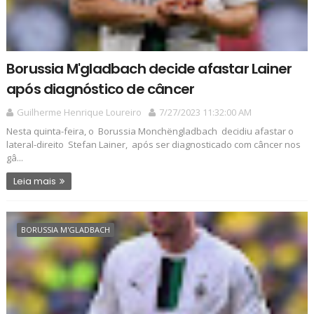
Borussia M'gladbach decide afastar Lainer
após diagnóstico de câncer
Guilherme Henrique Loureiro
7/27/2023 11:32:00 AM
Nesta quinta-feira, o Borussia Monchëngladbach decidiu afastar o
lateral-direito Stefan Lainer, após ser diagnosticado com câncer nos
gâ...
Leia mais
BORUSSIA M'GLADBACH