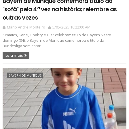
Bayern de Munique comemora título do
"sofá" pela 4ª vez na história; relembre as
outras vezes
Mário André Monteiro
5/05/2025 10:22:00 AM
Kimmich, Kane, Gnabry e Dier celebram título do Bayern Neste
domingo (04), o Bayern de Munique comemorou o título da
Bundesliga sem estar ...
Leia mais
BAYERN DE MUNIQUE