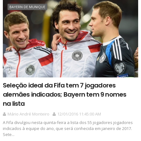
BAYERN DE MUNIQUE
Seleção ideal da Fifa tem 7 jogadores
alemães indicados; Bayern tem 9 nomes
na lista
Mário André Monteiro
12/01/2016 11:45:00 AM
A Fifa divulgou nesta quinta-feira a lista dos 55 jogadores jogadores
indicados à equipe do ano, que será conhecida em janeiro de 2017.
Sete...