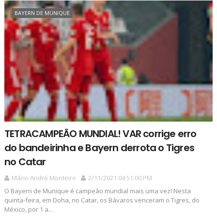
BAYERN DE MUNIQUE
TETRACAMPEÃO MUNDIAL! VAR corrige erro
do bandeirinha e Bayern derrota o Tigres
no Catar
Mário André Monteiro
2/11/2021 04:51:00 PM
O Bayern de Munique é campeão mundial mais uma vez! Nesta
quinta-feira, em Doha, no Catar, os Bávaros venceram o Tigres, do
México, por 1 a...