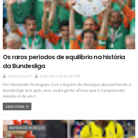
Os raros períodos de equilíbrio na história
da Bundesliga
Alemanha FC
4/05/2021 02:42:00 PM
Por Alexander Rodrigues Com o Bayern de Munique abocanhando a
Bundesliga ano após ano, muita gente afirma que o Campeonato
Alemão é de um t...
Leia mais
BAYERN DE MUNIQUE