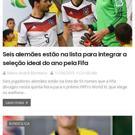
Seis alemães estão na lista para integrar a
seleção ideal do ano pela Fifa
Mário André Monteiro
11/26/2015 11:21:00 AM
Seis jogadores alemães estão na lista de 55 nomes que a Fifa
divulgou nesta quinta-feira para o prêmio FIFPro World XI, que elege
os melhore...
Leia mais
BUNDESLIGA