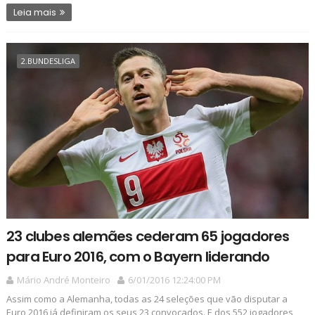
Leia mais
2.BUNDESLIGA
23 clubes alemães cederam 65 jogadores
para Euro 2016, com o Bayern liderando
Mário André Monteiro
6/01/2016 12:24:00 PM
Assim como a Alemanha, todas as 24 seleções que vão disputar a
Euro 2016 já definiram os seus 23 convocados. E dos 552 jogadores