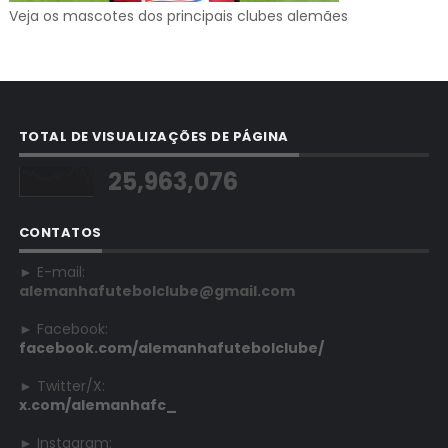
Veja os mascotes dos principais clubes alemães
TOTAL DE VISUALIZAÇÕES DE PÁGINA
25,963,076
CONTATOS
► E-mail:
alemanhafutebolclube@gmail.com
► Facebook:
facebook.com/alemanhafutebolclube/
► Twitter/X:
x.com/alemanhafc_
► Instagram: