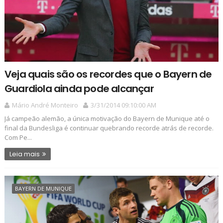
Veja quais são os recordes que o Bayern de
Guardiola ainda pode alcançar
Mário André Monteiro
3/31/2014 09:10:00 AM
Já campeão alemão, a única motivação do Bayern de Munique até o
final da Bundesliga é continuar quebrando recorde atrás de recorde.
Com Pe...
Leia mais
BAYERN DE MUNIQUE