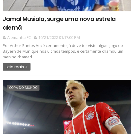
Jamal Musiala, surge uma nova estrela
alemã
Alemanha FC
10/21/2022 01:17:00 PM
Por Arthur Santos Você certamente já deve ter visto algum jogo do
Bayern de Munique nos últimos tempos, e certamente chamou um
menino chamad...
Leia mais
COPA DO MUNDO