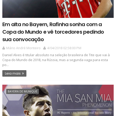
Em alta no Bayern, Rafinha sonha com a
Copa do Mundo e vê torcedores pedindo
sua convocação
Mário André Monteiro
4/04/2018 02:58:00 PM
Daniel Alves é titular absoluto na seleção brasileira de Tite que vai à
Copa do Mundo de 2018, na Rússia, mas a segunda vaga para esta
po...
Leia mais
BAYERN DE MUNIQUE