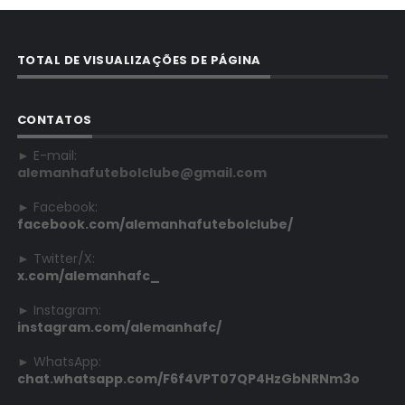
TOTAL DE VISUALIZAÇÕES DE PÁGINA
CONTATOS
► E-mail:
alemanhafutebolclube@gmail.com
► Facebook:
facebook.com/alemanhafutebolclube/
► Twitter/X:
x.com/alemanhafc_
► Instagram:
instagram.com/alemanhafc/
► WhatsApp:
chat.whatsapp.com/F6f4VPT07QP4HzGbNRNm3o