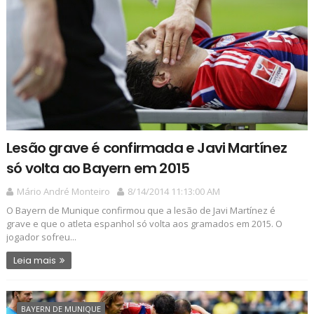
Lesão grave é confirmada e Javi Martínez
só volta ao Bayern em 2015
Mário André Monteiro
8/14/2014 11:13:00 AM
O Bayern de Munique confirmou que a lesão de Javi Martínez é
grave e que o atleta espanhol só volta aos gramados em 2015. O
jogador sofreu...
Leia mais
BAYERN DE MUNIQUE