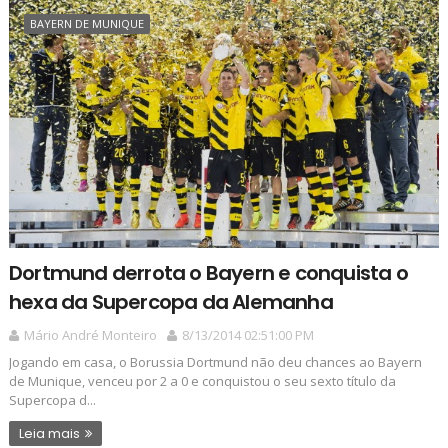
BAYERN DE MUNIQUE
Dortmund derrota o Bayern e conquista o
hexa da Supercopa da Alemanha
Mário André Monteiro
8/13/2014 02:51:00 PM
Jogando em casa, o Borussia Dortmund não deu chances ao Bayern
de Munique, venceu por 2 a 0 e conquistou o seu sexto título da
Supercopa d...
Leia mais