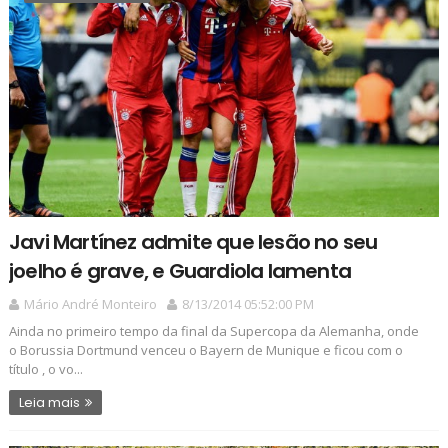
Javi Martínez admite que lesão no seu
joelho é grave, e Guardiola lamenta
Mário André Monteiro
8/13/2014 05:52:00 PM
Ainda no primeiro tempo da final da Supercopa da Alemanha, onde
o Borussia Dortmund venceu o Bayern de Munique e ficou com o
título , o vo...
Leia mais