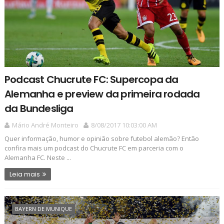
Podcast Chucrute FC: Supercopa da
Alemanha e preview da primeira rodada
da Bundesliga
Mário André Monteiro
8/08/2017 10:03:00 AM
Quer informação, humor e opinião sobre futebol alemão? Então
confira mais um podcast do Chucrute FC em parceria com o
Alemanha FC. Neste ...
Leia mais
BAYERN DE MUNIQUE