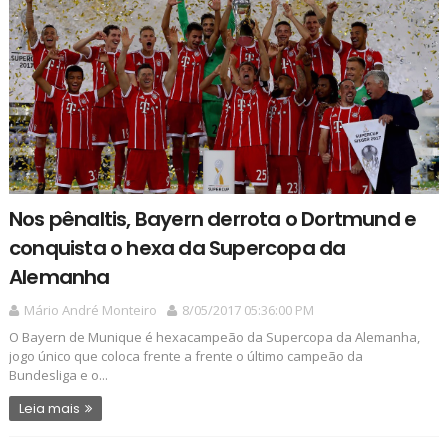
Nos pênaltis, Bayern derrota o Dortmund e
conquista o hexa da Supercopa da
Alemanha
Mário André Monteiro
8/05/2017 05:36:00 PM
O Bayern de Munique é hexacampeão da Supercopa da Alemanha,
jogo único que coloca frente a frente o último campeão da
Bundesliga e o...
Leia mais