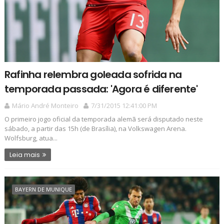
Rafinha relembra goleada sofrida na
temporada passada: 'Agora é diferente'
Mário André Monteiro
7/31/2015 12:41:00 PM
O primeiro jogo oficial da temporada alemã será disputado neste
sábado, a partir das 15h (de Brasília), na Volkswagen Arena.
Wolfsburg, atua...
Leia mais
BAYERN DE MUNIQUE