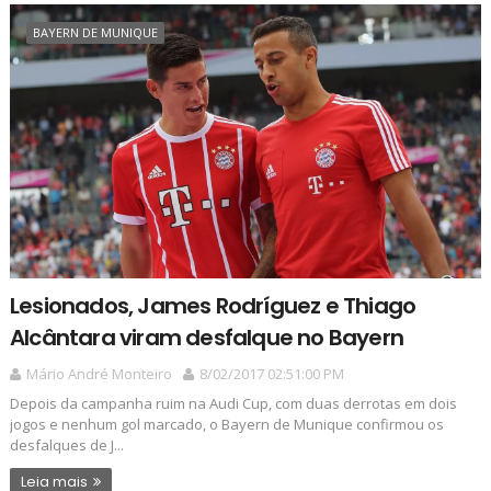
BAYERN DE MUNIQUE
Lesionados, James Rodríguez e Thiago
Alcântara viram desfalque no Bayern
Mário André Monteiro
8/02/2017 02:51:00 PM
Depois da campanha ruim na Audi Cup, com duas derrotas em dois
jogos e nenhum gol marcado, o Bayern de Munique confirmou os
desfalques de J...
Leia mais