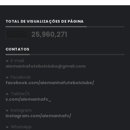
TOTAL DE VISUALIZAÇÕES DE PÁGINA
25,960,271
CONTATOS
► E-mail:
alemanhafutebolclube@gmail.com
► Facebook:
facebook.com/alemanhafutebolclube/
► Twitter/X:
x.com/alemanhafc_
► Instagram:
instagram.com/alemanhafc/
► WhatsApp: