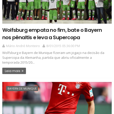
Wolfsburg empata no fim, bate o Bayern
nos pênaltis e leva a Supercopa
Mário André Monteiro
8/01/2015 05:36:00 PM
Wolfsburg e Bayern de Munique fizeram um jogaço na decisão da
Supercopa da Alemanha, partida que abriu oficialmente a
temporada 2015/20...
Leia mais
BAYERN DE MUNIQUE