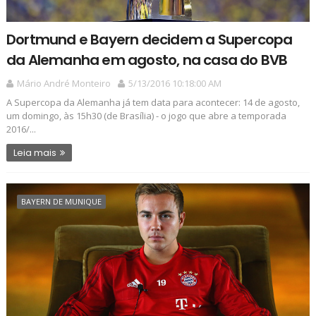
Dortmund e Bayern decidem a Supercopa
da Alemanha em agosto, na casa do BVB
Mário André Monteiro
5/13/2016 10:18:00 AM
A Supercopa da Alemanha já tem data para acontecer: 14 de agosto,
um domingo, às 15h30 (de Brasília) - o jogo que abre a temporada
2016/...
Leia mais
BAYERN DE MUNIQUE