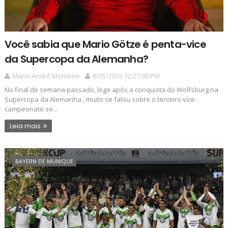
Você sabia que Mario Götze é penta-vice
da Supercopa da Alemanha?
Mário André Monteiro
8/05/2015 12:27:00 PM
No final de semana passado, logo após a conquista do Wolfsburg na
Supercopa da Alemanha , muito se falou sobre o terceiro vice-
campeonato se...
Leia mais
BAYERN DE MUNIQUE