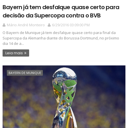
Bayern já tem desfalque quase certo para
decisão da Supercopa contra o BVB
Mário André Monteiro
6/29/2016 03:09:00 PM
O Bayern de Munique já tem desfalque quase certo para final da
Supercopa da Alemanha diante do Borussia Dortmund, no próximo
dia 14 de a...
Leia mais
BAYERN DE MUNIQUE