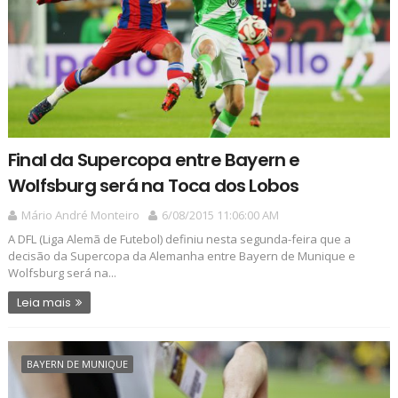
Final da Supercopa entre Bayern e
Wolfsburg será na Toca dos Lobos
Mário André Monteiro
6/08/2015 11:06:00 AM
A DFL (Liga Alemã de Futebol) definiu nesta segunda-feira que a
decisão da Supercopa da Alemanha entre Bayern de Munique e
Wolfsburg será na...
Leia mais
BAYERN DE MUNIQUE