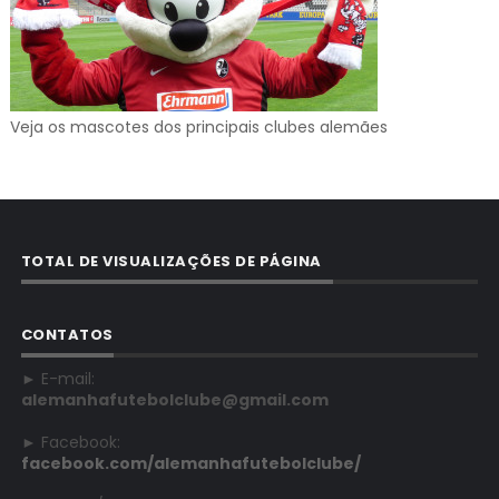
Veja os mascotes dos principais clubes alemães
TOTAL DE VISUALIZAÇÕES DE PÁGINA
CONTATOS
► E-mail:
alemanhafutebolclube@gmail.com
► Facebook:
facebook.com/alemanhafutebolclube/