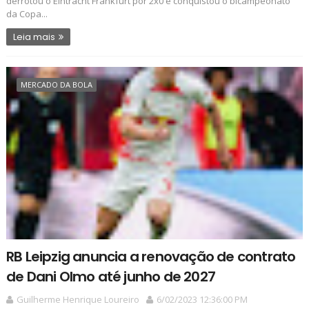
derrotou o Eintracht Frankfurt por 2x0 e conquistou o bicampeonato
da Copa...
Leia mais
MERCADO DA BOLA
RB Leipzig anuncia a renovação de contrato
de Dani Olmo até junho de 2027
Guilherme Henrique Loureiro
6/02/2023 12:36:00 PM