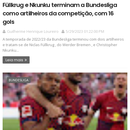
Füllkrug e Nkunku terminam a Bundesliga
como artilheiros da competição, com 16
gols
Guilherme Henrique Loureiro
5/29/2023 01:22:00 PM
A temporada de 2022/23 da Bundesliga terminou com dois artilheiros
e tratam-se de Niclas Füllkrug , do Werder Bremen , e Christopher
Nkunku...
Leia mais
BUNDESLIGA