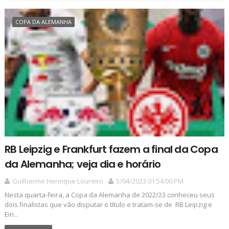
COPA DA ALEMANHA
RB Leipzig e Frankfurt fazem a final da Copa
da Alemanha; veja dia e horário
Guilherme Henrique Loureiro
5/04/2023 01:54:00 PM
Nesta quarta-feira, a Copa da Alemanha de 2022/23 conheceu seus
dois finalistas que vão disputar o título e tratam-se de RB Leipzig e
Ein...