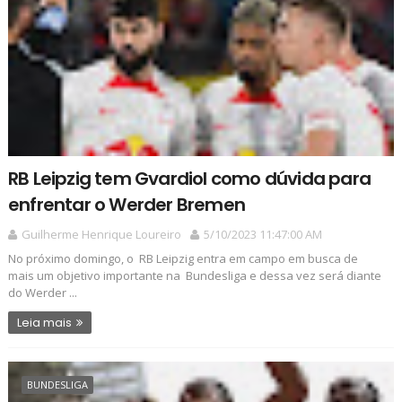
RB Leipzig tem Gvardiol como dúvida para
enfrentar o Werder Bremen
Guilherme Henrique Loureiro
5/10/2023 11:47:00 AM
No próximo domingo, o RB Leipzig entra em campo em busca de
mais um objetivo importante na Bundesliga e dessa vez será diante
do Werder ...
Leia mais
BUNDESLIGA