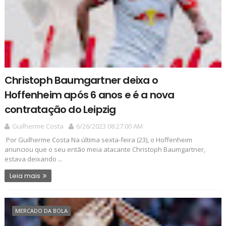
Christoph Baumgartner deixa o
Hoffenheim após 6 anos e é a nova
contratação do Leipzig
Guilherme Costa
6/26/2023 08:27:00 AM
Por Guilherme Costa Na última sexta-feira (23), o Hoffenheim
anunciou que o seu então meia atacante Christoph Baumgartner,
estava deixando ...
Leia mais
MERCADO DA BOLA