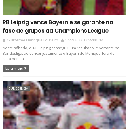
RB Leipzig vence Bayern e se garante na
fase de grupos da Champions League
Guilherme Henrique Loureiro
5/22/2023 12:59:00 PM
Neste sábado, o RB Leipzig conseguiu um resultado importante na
Bundesliga, ao vencer justamente o Bayern de Munique fora de
casa por 3 a ...
Leia mais
BUNDESLIGA