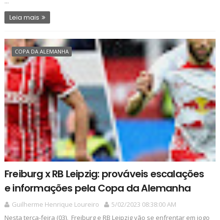
...
Leia mais
COPA DA ALEMANHA
Freiburg x RB Leipzig: prováveis escalações
e informações pela Copa da Alemanha
Guilherme Henrique Loureiro
5/02/2023 08:38:00 AM
Nesta terça-feira (03), Freiburg e RB Leipzig vão se enfrentar em jogo