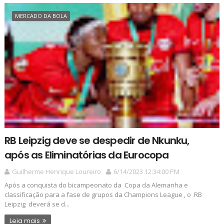
MERCADO DA BOLA
RB Leipzig deve se despedir de Nkunku,
após as Eliminatórias da Eurocopa
Guilherme Henrique Loureiro
6/14/2023 12:34:00 PM
Após a conquista do bicampeonato da Copa da Alemanha e
classificação para a fase de grupos da Champions League , o RB
Leipzig deverá se d...
Leia mais