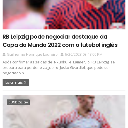
RB Leipzig pode negociar destaque da
Copa do Mundo 2022 com o futebol inglês
Guilherme Henrique Loureiro
6/26/2023 03:48:00 PM
Após confirmar as saídas de Nkunku e Laimer, o RB Leipzig se
prepara para perder o zagueiro Joško Gvardiol, que pode ser
negociado p...
Leia mais
BUNDESLIGA