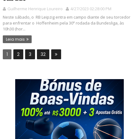
Guilherme Henrique Loureiro
4/27/2023 02:28:00 PM
Neste sábado, o RB Leipzig entra em campo diante de seu torcedor
para enfrentar o Hoffenheim pela 30ª rodada da Bundesliga, às
10h30 (hor...
Leia mais
1
2
3
32