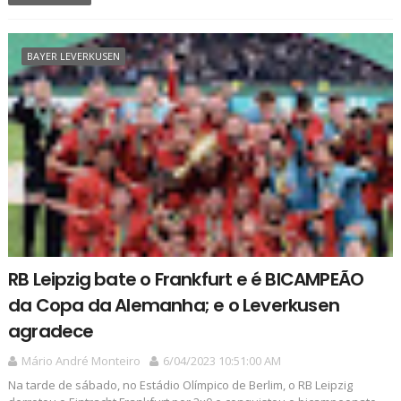
BAYER LEVERKUSEN
RB Leipzig bate o Frankfurt e é BICAMPEÃO
da Copa da Alemanha; e o Leverkusen
agradece
Mário André Monteiro
6/04/2023 10:51:00 AM
Na tarde de sábado, no Estádio Olímpico de Berlim, o RB Leipzig