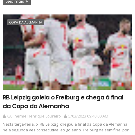
Leia mais
COPA DA ALEMANHA
RB Leipzig goleia o Freiburg e chega à final
da Copa da Alemanha
Guilherme Henrique Loureiro
5/03/2023 09:40:00 AM
Nesta terça-feira, o RB Leipzig chegou à final da Copa da Alemanha
pela segunda vez consecutiva, ao golear o Freiburg na semifinal por