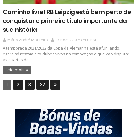
Caminho livre! RB Leipzig está bem perto de
conquistar o primeiro título importante da
sua história
Mário André Monteiro
1/19/2022 07:37:00 PM
A temporada 2021/2022 da Copa da Alemanha está afunilando.
Agora só restam oito clubes vivos na competição e que vão disputar
as quartas de...
Leia mais
1
2
3
32