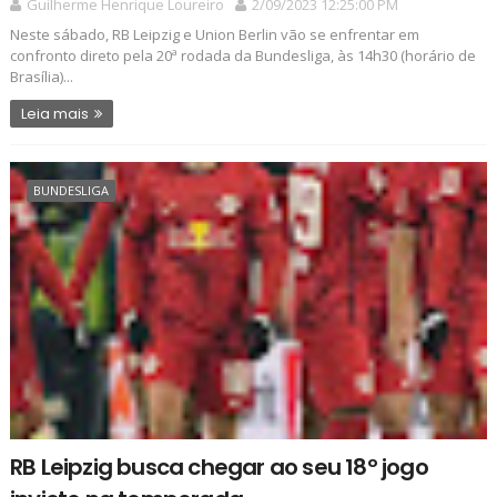
Guilherme Henrique Loureiro
2/09/2023 12:25:00 PM
Neste sábado, RB Leipzig e Union Berlin vão se enfrentar em
confronto direto pela 20ª rodada da Bundesliga, às 14h30 (horário de
Brasília)...
Leia mais
BUNDESLIGA
RB Leipzig busca chegar ao seu 18º jogo