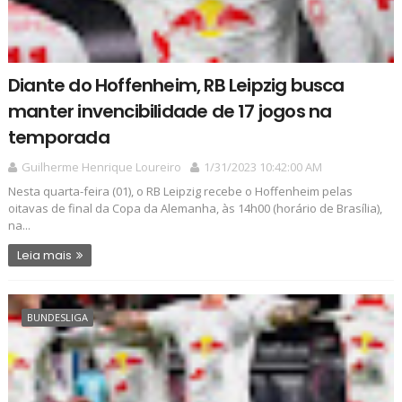
Diante do Hoffenheim, RB Leipzig busca
manter invencibilidade de 17 jogos na
temporada
Guilherme Henrique Loureiro
1/31/2023 10:42:00 AM
Nesta quarta-feira (01), o RB Leipzig recebe o Hoffenheim pelas
oitavas de final da Copa da Alemanha, às 14h00 (horário de Brasília),
na...
Leia mais
BUNDESLIGA