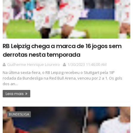
RB Leipzig chega a marca de 16 jogos sem
derrotas nesta temporada
Guilherme Henrique Loureiro
1/30/2023 11:46:00 AM
Na última sexta-feira, o RB Leipzig recebeu o Stuttgart pela 18ª
rodada da Bundesliga na Red Bull Arena, venceu por 2 a 1. Os gols
dos an...
Leia mais
BUNDESLIGA