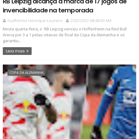
RB Leipzig alcança a marca de 17 jogos de
invencibilidade na temporada
Guilherme Henrique Loureiro
2/02/2023 08:48:00 AM
Nesta quarta-feira, o RB Leipzig venceu o Hoffenheim na Red Bull
Arena por 3 a 1 pelas oitavas de final da Copa da Alemanha e se
garantiu...
Leia mais
COPA DA ALEMANHA