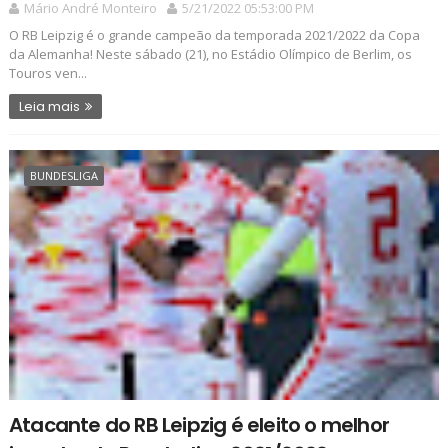
Mário André Monteiro
5/21/2022 05:53:00 PM
O RB Leipzig é o grande campeão da temporada 2021/2022 da Copa
da Alemanha! Neste sábado (21), no Estádio Olímpico de Berlim, os
Touros ven...
Leia mais
BUNDESLIGA
Atacante do RB Leipzig é eleito o melhor