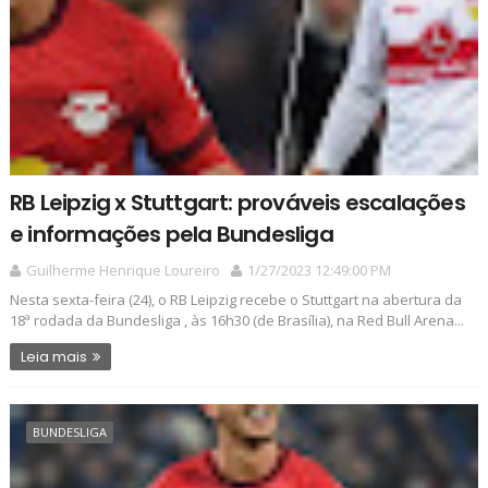
RB Leipzig x Stuttgart: prováveis escalações
e informações pela Bundesliga
Guilherme Henrique Loureiro
1/27/2023 12:49:00 PM
Nesta sexta-feira (24), o RB Leipzig recebe o Stuttgart na abertura da
18ª rodada da Bundesliga , às 16h30 (de Brasília), na Red Bull Arena...
Leia mais
BUNDESLIGA