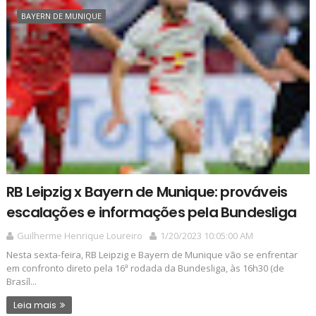
BAYERN DE MUNIQUE
RB Leipzig x Bayern de Munique: prováveis
escalações e informações pela Bundesliga
Guilherme Henrique Loureiro
1/20/2023 10:05:00 AM
Nesta sexta-feira, RB Leipzig e Bayern de Munique vão se enfrentar
em confronto direto pela 16ª rodada da Bundesliga, às 16h30 (de
Brasíl...
Leia mais