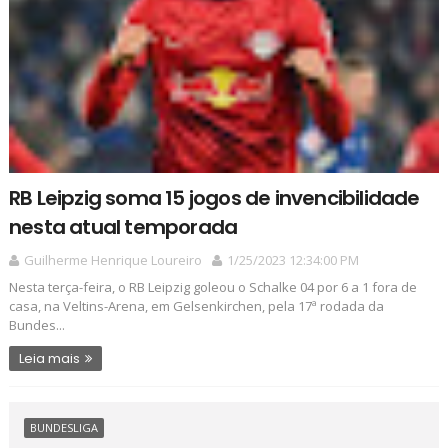
RB Leipzig soma 15 jogos de invencibilidade
nesta atual temporada
Guilherme Henrique Loureiro
1/25/2023 12:34:00 PM
Nesta terça-feira, o RB Leipzig goleou o Schalke 04 por 6 a 1 fora de
casa, na Veltins-Arena, em Gelsenkirchen, pela 17ª rodada da
Bundes...
Leia mais
BUNDESLIGA