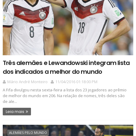
Três alemães e Lewandowski integram lista
dos indicados a melhor do mundo
Mário André Monteiro
11/04/2016 01:18:00 PM
A Fifa divulgou nesta sexta-feira a lista dos 23 jogadores ao prêmio
de melhor do mundo em 206. Na relação de nomes, três deles são
de ale...
Leia mais
ALEMÃES PELO MUNDO