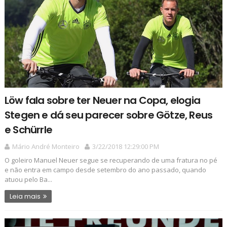
Löw fala sobre ter Neuer na Copa, elogia
Stegen e dá seu parecer sobre Götze, Reus
e Schürrle
Mário André Monteiro
3/22/2018 12:29:00 PM
O goleiro Manuel Neuer segue se recuperando de uma fratura no pé
e não entra em campo desde setembro do ano passado, quando
atuou pelo Ba...
Leia mais