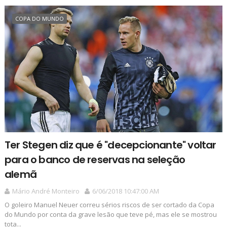
COPA DO MUNDO
Ter Stegen diz que é "decepcionante" voltar
para o banco de reservas na seleção
alemã
Mário André Monteiro
6/06/2018 10:47:00 AM
O goleiro Manuel Neuer correu sérios riscos de ser cortado da Copa
do Mundo por conta da grave lesão que teve pé, mas ele se mostrou
tota...