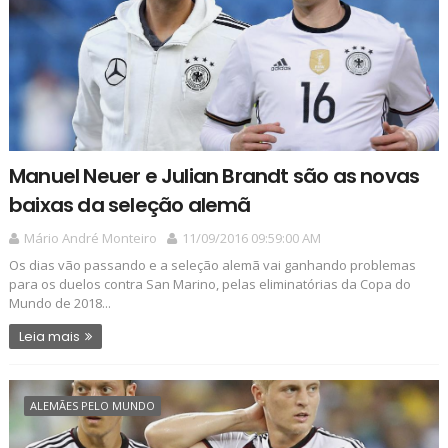
Manuel Neuer e Julian Brandt são as novas
baixas da seleção alemã
Mário André Monteiro
11/09/2016 09:59:00 AM
Os dias vão passando e a seleção alemã vai ganhando problemas
para os duelos contra San Marino, pelas eliminatórias da Copa do
Mundo de 2018...
Leia mais
ALEMÃES PELO MUNDO