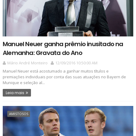
Manuel Neuer ganha prêmio inusitado na
Alemanha: Gravata do Ano
Mário André Monteiro
12/09/2016 10:50:00 AM
Manuel Neuer está acostumado a ganhar muitos títulos e
premiações individuais por conta das suas atuações no Bayern de
Munique e seleção al...
Leia mais
AMISTOSOS