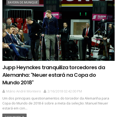
BAYERN DE MUNIQUE
Jupp Heynckes tranquiliza torcedores da
Alemanha: "Neuer estará na Copa do
Mundo 2018"
Mário André Monteiro
2/16/2018 02:42:00 PM
Um dos principais questionamentos do torcedor da Alemanha para
Copa do Mundo de 2018 é sobre a meta da seleção: Manuel Neuer
estará em con...
Leia mais