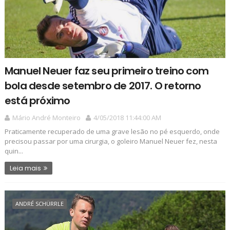
Manuel Neuer faz seu primeiro treino com
bola desde setembro de 2017. O retorno
está próximo
Mário André Monteiro
4/05/2018 11:44:00 AM
Praticamente recuperado de uma grave lesão no pé esquerdo, onde
precisou passar por uma cirurgia, o goleiro Manuel Neuer fez, nesta
quin...
Leia mais
ANDRÉ SCHÜRRLE