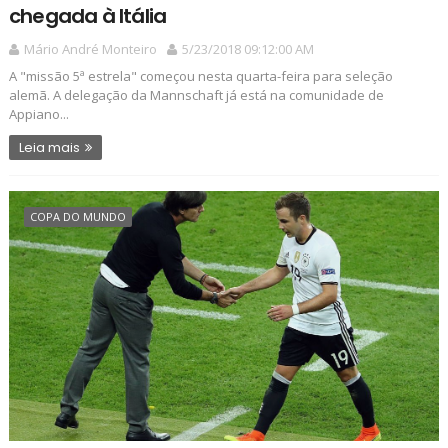
chegada à Itália
Mário André Monteiro
5/23/2018 09:12:00 AM
A "missão 5ª estrela" começou nesta quarta-feira para seleção
alemã. A delegação da Mannschaft já está na comunidade de
Appiano...
Leia mais
COPA DO MUNDO