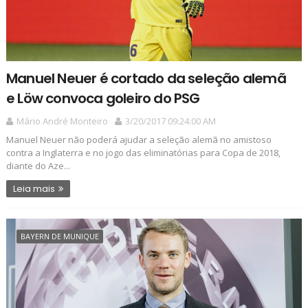
Manuel Neuer é cortado da seleção alemã
e Löw convoca goleiro do PSG
Mário André Monteiro
3/20/2017 09:24:00 AM
Manuel Neuer não poderá ajudar a seleção alemã no amistoso
contra a Inglaterra e no jogo das eliminatórias para Copa de 2018,
diante do Aze...
Leia mais
BAYERN DE MUNIQUE