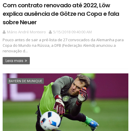
Com contrato renovado até 2022, Löw
explica ausência de Götze na Copa e fala
sobre Neuer
Mário André Monteiro
5/15/2018 09:40:00 AM
Pouco antes de sair a pré-lista de 27 convocados da Alemanha para
Copa do Mundo na Rússia, a DFB (Federação Alemã) anunciou a
renovação d...
Leia mais
BAYERN DE MUNIQUE