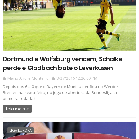
Dortmund e Wolfsburg vencem, Schalke
perde e Gladbach bate o Leverkusen
Mário André Monteiro
8/27/2016 12:26:00 PM
Depois dos 6 a 0 que o Bayern de Munique enfiou no Werder
Bremen na sexta-feira, no jogo de abertura da Bundesliga, a
primeira rodada t...
Leia mais
LIGA EUROPA