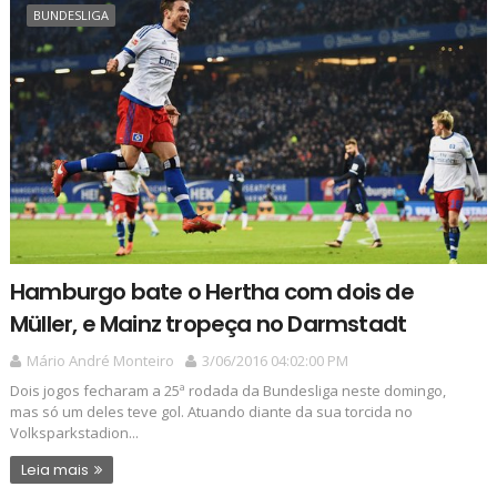
BUNDESLIGA
Hamburgo bate o Hertha com dois de
Müller, e Mainz tropeça no Darmstadt
Mário André Monteiro
3/06/2016 04:02:00 PM
Dois jogos fecharam a 25ª rodada da Bundesliga neste domingo,
mas só um deles teve gol. Atuando diante da sua torcida no
Volksparkstadion...
Leia mais