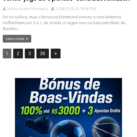
Mário André Monteiro
2/28/2016 03:18:00 PM
Foi no sufoco, mas o Borussia Dortmund venceu o vice-lanterna
Hoffenheim por 3 a 1, de virada, e segue vivo na luta pelo título da
Bundes...
Leia mais
1
2
3
26