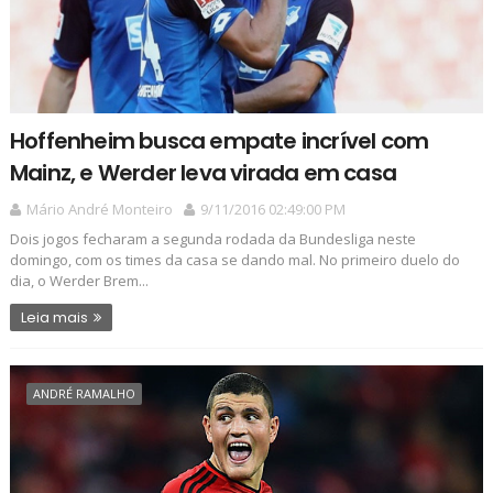
Hoffenheim busca empate incrível com
Mainz, e Werder leva virada em casa
Mário André Monteiro
9/11/2016 02:49:00 PM
Dois jogos fecharam a segunda rodada da Bundesliga neste
domingo, com os times da casa se dando mal. No primeiro duelo do
dia, o Werder Brem...
Leia mais
ANDRÉ RAMALHO