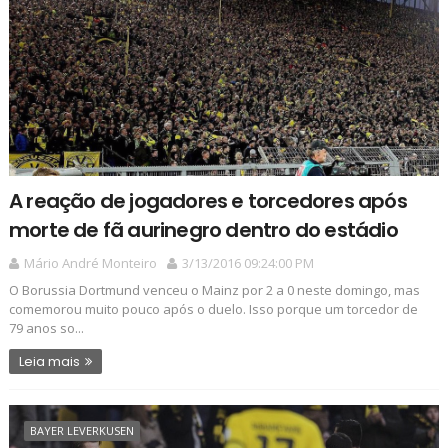
A reação de jogadores e torcedores após
morte de fã aurinegro dentro do estádio
Mário André Monteiro
3/13/2016 09:24:00 PM
O Borussia Dortmund venceu o Mainz por 2 a 0 neste domingo, mas
comemorou muito pouco após o duelo. Isso porque um torcedor de
79 anos so...
Leia mais
BAYER LEVERKUSEN