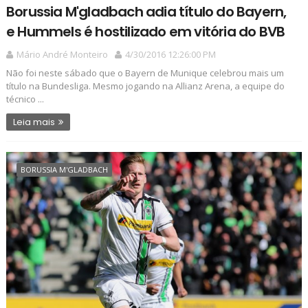
Borussia M'gladbach adia título do Bayern,
e Hummels é hostilizado em vitória do BVB
Mário André Monteiro
4/30/2016 12:26:00 PM
Não foi neste sábado que o Bayern de Munique celebrou mais um
título na Bundesliga. Mesmo jogando na Allianz Arena, a equipe do
técnico ...
Leia mais
BORUSSIA M'GLADBACH