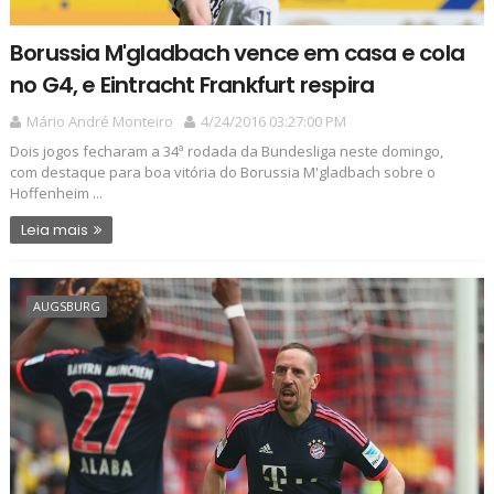
Borussia M'gladbach vence em casa e cola
no G4, e Eintracht Frankfurt respira
Mário André Monteiro
4/24/2016 03:27:00 PM
Dois jogos fecharam a 34ª rodada da Bundesliga neste domingo,
com destaque para boa vitória do Borussia M'gladbach sobre o
Hoffenheim ...
Leia mais
AUGSBURG