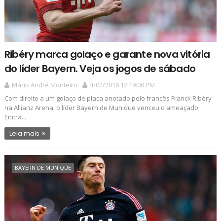
Ribéry marca golaço e garante nova vitória
do líder Bayern. Veja os jogos de sábado
Mário André Monteiro
4/02/2016 12:19:00 PM
Com direito a um golaço de placa anotado pelo francês Franck Ribéry
na Allianz Arena, o líder Bayern de Munique venceu o ameaçado
Eintra...
Leia mais
BAYERN DE MUNIQUE