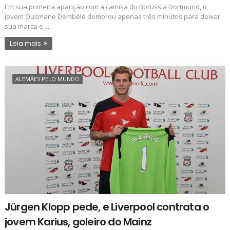
Em sua primeira aparição com a camisa do Borussia Dortmund, o
jovem Ousmane Dembélé demorou apenas três minutos para deixar
sua marca e ...
Leia mais
ALEMÃES PELO MUNDO
Jürgen Klopp pede, e Liverpool contrata o
jovem Karius, goleiro do Mainz