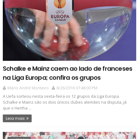
Schalke e Mainz caem ao lado de franceses
na Liga Europa; confira os grupos
Mário André Monteiro
8/26/2016 07:48:00 PM
A Uefa sorteou nesta sexta-feira os 12 grupos da Liga Europa.
Schalke e Mainz são os dois únicos clubes alemães na disputa, já
que o Hertha ...
Leia mais