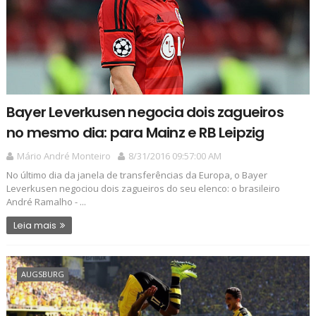
Bayer Leverkusen negocia dois zagueiros
no mesmo dia: para Mainz e RB Leipzig
Mário André Monteiro
8/31/2016 09:57:00 AM
No último dia da janela de transferências da Europa, o Bayer
Leverkusen negociou dois zagueiros do seu elenco: o brasileiro
André Ramalho - ...
Leia mais
AUGSBURG