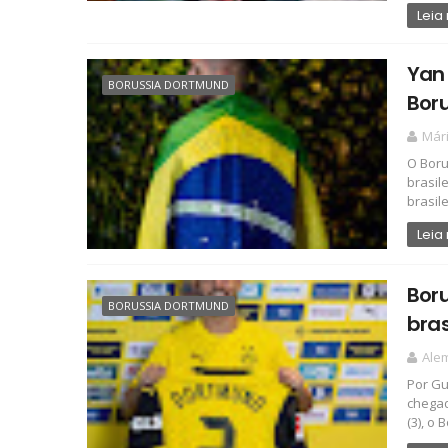
Leia
Yan 
BORUSSIA DORTMUND
Boru
Már
O Boru
brasil
brasilei
Leia
Bor
BORUSSIA DORTMUND
bras
Ale
Por Gu
chegad
(3), o B