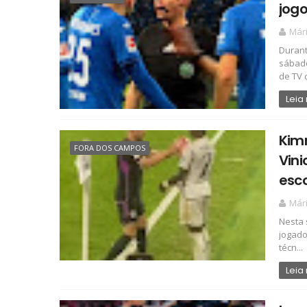
jogo
Már
Durant
sábado
de TV c
Leia
Kim
FORA DOS CAMPOS
Vini
esc
Már
Nesta 
jogado
técn...
Leia