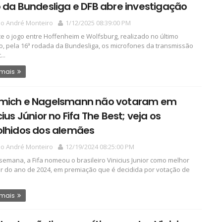
 da Bundesliga e DFB abre investigação
io André Monteiro
1/12/2025 08:39:00 PM
e o jogo entre Hoffenheim e Wolfsburg, realizado no último
, pela 16ª rodada da Bundesliga, os microfones da transmissão
...
 mais
mich e Nagelsmann não votaram em
cius Júnior no Fifa The Best; veja os
olhidos dos alemães
io André Monteiro
12/19/2024 08:25:00 PM
semana, a Fifa nomeou o brasileiro Vinicius Junior como melhor
r do ano de 2024, em premiação que é decidida por votação de
 mais