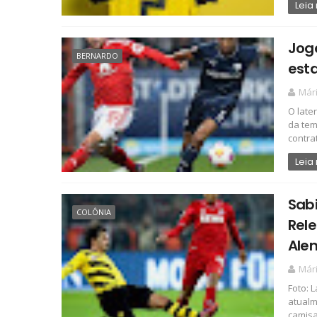
Leia
Joga
BERNARDO
esta
Már
O late
da tem
contrat
Leia
Sabi
COLÔNIA
Rel
Ale
Már
Foto: 
atualm
camisa 