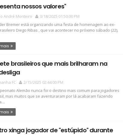
esenta nossos valores"
io André Monteiro
3/18/2025 01:50:00 PM
er Bremer está organizando uma festa de homenagem ao ex-
rasileiro Diego Ribas , que vai acontecer no próximo sábado (22),
 mais
ete brasileiros que mais brilharam na
desliga
manha FC
2/15/2025 02:44:00 PM
eonato Alemão nunca foi o destino mais comum para jogadores
sil, mas muitos que se aventuraram por lá acabaram fazendo
....
 mais
tro xinga jogador de "estúpido" durante