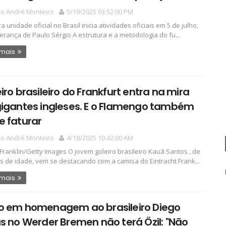
io André Monteiro
5/19/2025 03:52:00 PM
a unidade oficial no Brasil inicia atividades oficiais em 5 de julho,
derança de Paulo Sérgio A estrutura e a metodologia do fu...
 mais
iro brasileiro do Frankfurt entra na mira
gigantes ingleses. E o Flamengo também
e faturar
io André Monteiro
4/18/2025 10:42:00 AM
 Franklin/Getty Images O jovem goleiro brasileiro Kauã Santos , de
s de idade, vem se destacando com a camisa do Eintracht Frank...
 mais
o em homenagem ao brasileiro Diego
s no Werder Bremen não terá Özil: "Não