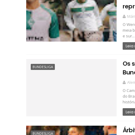
repr
Már
O Werd
meia b
e sur...
Leia
Os s
BUNDESLIGA
Bun
Ale
O Camp
do Bra
história
Leia
Árbi
BUNDESLIGA