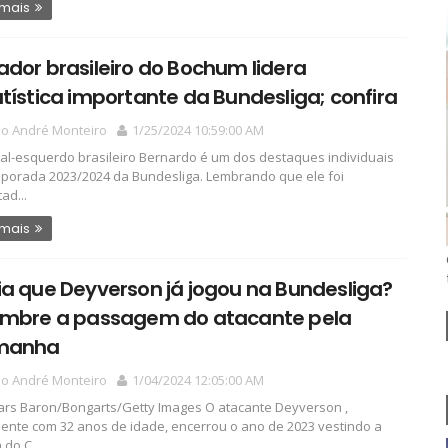
 mais
dor brasileiro do Bochum lidera
tística importante da Bundesliga; confira
io André Monteiro
1/25/2024 10:59:00 AM
ral-esquerdo brasileiro Bernardo é um dos destaques individuais
porada 2023/2024 da Bundesliga. Lembrando que ele foi
ad...
 mais
a que Deyverson já jogou na Bundesliga?
embre a passagem do atacante pela
manha
io André Monteiro
1/04/2024 12:05:00 AM
Lars Baron/Bongarts/Getty Images O atacante Deyverson ,
ente com 32 anos de idade, encerrou o ano de 2023 vestindo a
do C...