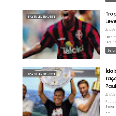
Trop
BAYER LEVERKUSEN
Lev
Már
Em sin
(12), o
Leia
Ídol
BAYER LEVERKUSEN
taça
Pau
Már
Paulo 
Simon 
d...