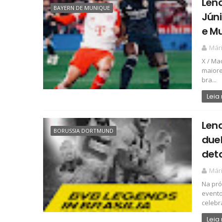
Lend
BAYERN DE MUNIQUE
Júni
e Mu
Már
X / Ma
maiore
bra...
Leia
Len
BORUSSIA DORTMUND
duel
det
Már
Na pró
evento
celebra
Leia