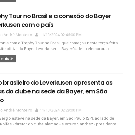
hy Tour no Brasil e a conexão do Bayer
erkusen com o país
io André Monteiro
11/13/2024 02:46:00 PM
tonia com o Trophy Tour no Brasil que começou nesta terça-feira
 site oficial do Bayer Leverkusen – Bayer04.de – relembrou a l...
 mais
o brasileiro do Leverkusen apresenta as
s do clube na sede da Bayer, em São
lo
io André Monteiro
11/13/2024 02:29:00 PM
Sérgio esteve na sede da Bayer, em São Paulo (SP), ao lado de
Rolfes - diretor do clube alemão - e Arturo Sanchez - presidente