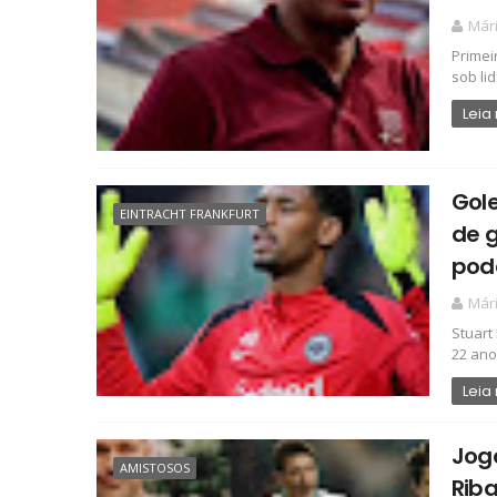
Már
Primeir
sob li
Leia
Gole
EINTRACHT FRANKFURT
de 
pod
Már
Stuart
22 ano
Leia
Jog
AMISTOSOS
Riba