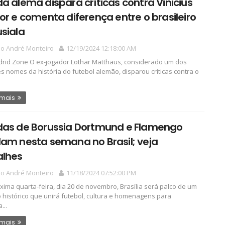
a alemã dispara críticas contra Vinicius
or e comenta diferença entre o brasileiro
siala
io André Monteiro
12/19/2024 12:18:00 AM
drid Zone O ex-jogador Lothar Matthäus, considerado um dos
s nomes da história do futebol alemão, disparou críticas contra o
 mais
das de Borussia Dortmund e Flamengo
am nesta semana no Brasil; veja
alhes
io André Monteiro
11/18/2024 07:52:00 PM
xima quarta-feira, dia 20 de novembro, Brasília será palco de um
 histórico que unirá futebol, cultura e homenagens para
...
 mais