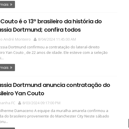
 mais
Couto é o 13º brasileiro da história do
ssia Dortmund; confira todos
io André Monteiro
8/04/2024 11:45:00 AM
ssia Dortmund confirmou a contratação do lateral-direito
eiro Yan Couto , de 22 anos de idade. Ele esteve com a seleção
...
 mais
ussia Dortmund anuncia contratação do
ileiro Yan Couto
manha FC
8/03/2024 09:17:00 PM
ilherme Damaceno A equipe da muralha amarela confirmou a
a do brasileiro proveniente do Manchester City Neste sábado
oru...