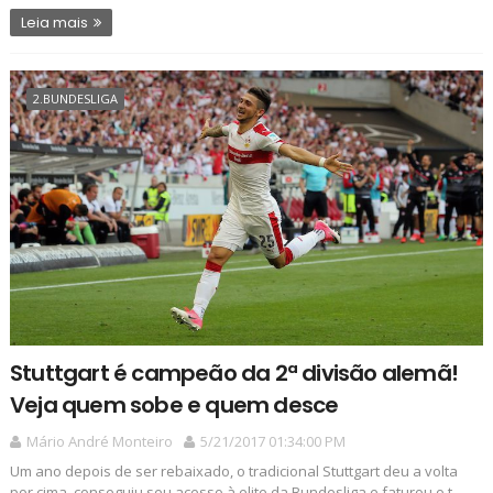
Leia mais
2.BUNDESLIGA
Stuttgart é campeão da 2ª divisão alemã!
Veja quem sobe e quem desce
Mário André Monteiro
5/21/2017 01:34:00 PM
Um ano depois de ser rebaixado, o tradicional Stuttgart deu a volta
por cima, conseguiu seu acesso à elite da Bundesliga e faturou o t...