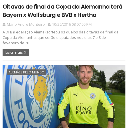
Oitavas de final da Copa da Alemanha terá
Bayern x Wolfsburg e BVB x Hertha
Mário André Monteiro
10/26/2016 08:07:00 PM
A DFB (Federação Alemã) sorteou os duelos das oitavas de final da
Copa da Alemanha, que serão disputados nos dias 7 e 8 de
fevereiro de 20...
Leia mais
ALEMÃES PELO MUNDO