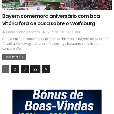
Bayern comemora aniversário com boa
vitória fora de casa sobre o Wolfsburg
Mário André Monteiro
2/27/2016 01:20:00 PM
No dia em que completou 116 anos de história, o Bayern de Munique
foi até a Volkswagen Arena e fez um jogo bastante complicado
contra o Wo...
Leia mais
1
2
3
22