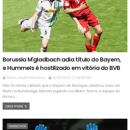
Borussia M'gladbach adia título do Bayern,
e Hummels é hostilizado em vitória do BVB
Mário André Monteiro
4/30/2016 12:26:00 PM
Não foi neste sábado que o Bayern de Munique celebrou mais um
título na Bundesliga. Mesmo jogando na Allianz Arena, a equipe do
técnico ...
Leia mais
HANNOVER