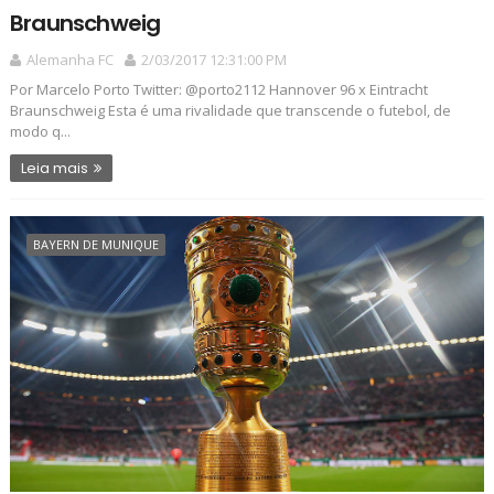
Braunschweig
Alemanha FC
2/03/2017 12:31:00 PM
Por Marcelo Porto Twitter: @porto2112 Hannover 96 x Eintracht
Braunschweig Esta é uma rivalidade que transcende o futebol, de
modo q...
Leia mais
BAYERN DE MUNIQUE