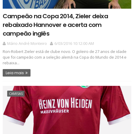
Campeão na Copa 2014, Zieler deixa
rebaixado Hannover e acerta com
campeão inglês
Mário André Monteiro
6/03/2016 10:12:00 AM
Ron-Robert Zieler está de clube novo. O goleiro de 27 anos de idade
que foi campeão com a seleção alemã na Copa do Mundo de 2014 e
rebaixa...
Leia mais
CAMISAS