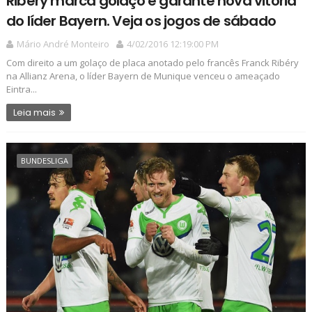
Ribéry marca golaço e garante nova vitória
do líder Bayern. Veja os jogos de sábado
Mário André Monteiro
4/02/2016 12:19:00 PM
Com direito a um golaço de placa anotado pelo francês Franck Ribéry
na Allianz Arena, o líder Bayern de Munique venceu o ameaçado
Eintra...
Leia mais
BUNDESLIGA