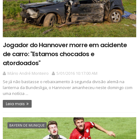
Jogador do Hannover morre em acidente
de carro: "Estamos chocados e
atordoados"
Mário André Monteiro
5/01/2016 10:17:00 AM
Se já não bastasse o rebaixamento à segunda divisão alemã na
lanterna da Bundesliga, o Hannover amanheceu neste domingo com
uma notícia ...
Leia mais
BAYERN DE MUNIQUE