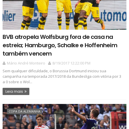
BVB atropela Wolfsburg fora de casa na
estreia; Hamburgo, Schalke e Hoffenheim
também vencem
Mário André Monteiro
8/19/2017 12:22:00 PM
Sem qualquer dificuldade, o Borussia Dortmund iniciou sua
campanha na temporada 2017/2018 da Bundesliga com vitória por 3
a 0 sobre o Wol...
Leia mais
COPA DA ALEMANHA