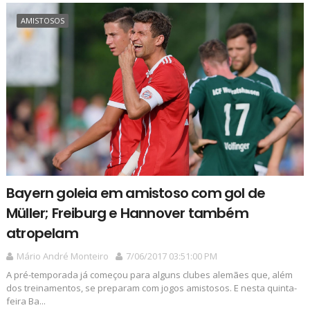
AMISTOSOS
Bayern goleia em amistoso com gol de
Müller; Freiburg e Hannover também
atropelam
Mário André Monteiro
7/06/2017 03:51:00 PM
A pré-temporada já começou para alguns clubes alemães que, além
dos treinamentos, se preparam com jogos amistosos. E nesta quinta-
feira Ba...