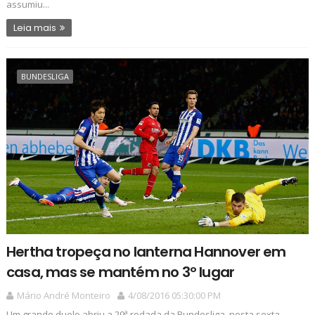
assumiu...
Leia mais
BUNDESLIGA
Hertha tropeça no lanterna Hannover em
casa, mas se mantém no 3º lugar
Mário André Monteiro
4/08/2016 05:30:00 PM
Um grande duelo abriu a 29ª rodada da Bundesliga, nesta sexta-