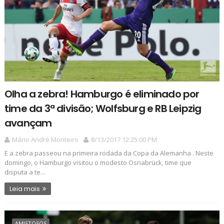
Olha a zebra! Hamburgo é eliminado por
time da 3ª divisão; Wolfsburg e RB Leipzig
avançam
Mário André Monteiro
8/13/2017 12:25:00 PM
E a zebra passeou na primeira rodada da Copa da Alemanha . Neste
domingo, o Hamburgo visitou o modesto Osnabrück, time que
disputa a te...
Leia mais
AMISTOSOS