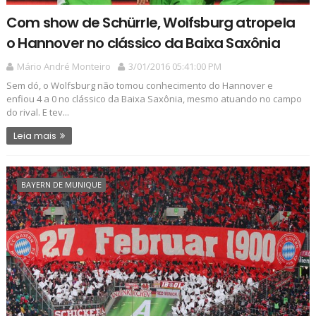
Com show de Schürrle, Wolfsburg atropela
o Hannover no clássico da Baixa Saxônia
Mário André Monteiro
3/01/2016 05:41:00 PM
Sem dó, o Wolfsburg não tomou conhecimento do Hannover e
enfiou 4 a 0 no clássico da Baixa Saxônia, mesmo atuando no campo
do rival. E tev...
Leia mais
BAYERN DE MUNIQUE