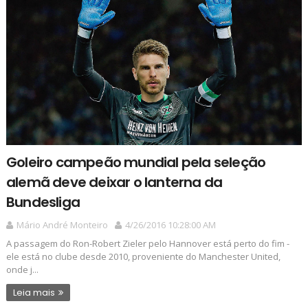
Goleiro campeão mundial pela seleção
alemã deve deixar o lanterna da
Bundesliga
Mário André Monteiro
4/26/2016 10:28:00 AM
A passagem do Ron-Robert Zieler pelo Hannover está perto do fim -
ele está no clube desde 2010, proveniente do Manchester United,
onde j...
Leia mais