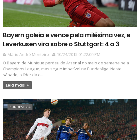
Bayern goleia e vence pela milésima vez, e
Leverkusen vira sobre o Stuttgart: 4 a 3
Mário André Monteiro
10/24/2015 01:22:00 PM
O Bayern de Munique perdeu do Arsenal no meio de semana pela
Champions League, mas segue imbatível na Bundesliga. Neste
sábado, o líder da c...
Leia mais
BUNDESLIGA