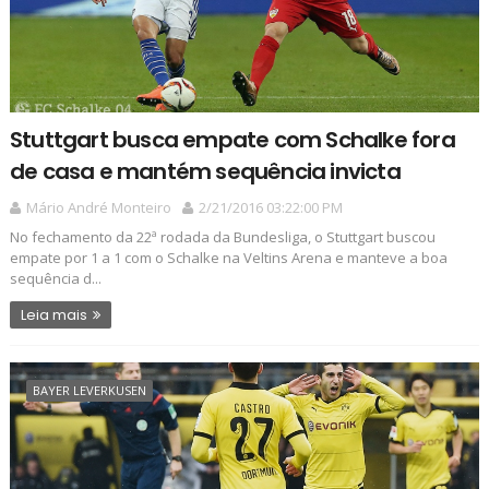
Stuttgart busca empate com Schalke fora
de casa e mantém sequência invicta
Mário André Monteiro
2/21/2016 03:22:00 PM
No fechamento da 22ª rodada da Bundesliga, o Stuttgart buscou
empate por 1 a 1 com o Schalke na Veltins Arena e manteve a boa
sequência d...
Leia mais
BAYER LEVERKUSEN