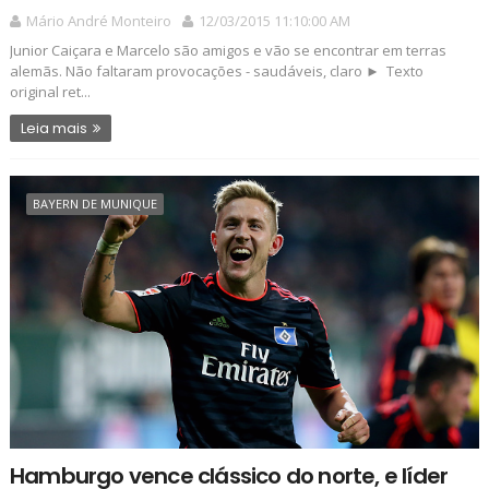
Mário André Monteiro
12/03/2015 11:10:00 AM
Junior Caiçara e Marcelo são amigos e vão se encontrar em terras
alemãs. Não faltaram provocações - saudáveis, claro ► Texto
original ret...
Leia mais
BAYERN DE MUNIQUE
Hamburgo vence clássico do norte, e líder