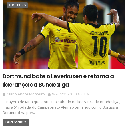
AUGSBURG
Dortmund bate o Leverkusen e retoma a
liderança da Bundesliga
Mário André Monteiro
9/20/2015 03:08:00 PM
O Bayern de Munique dormiu o sábado na liderança da Bundesliga,
mas a 5ª rodada do Campeonato Alemão terminou com o Borussia
Dortmund na pon...
Leia mais