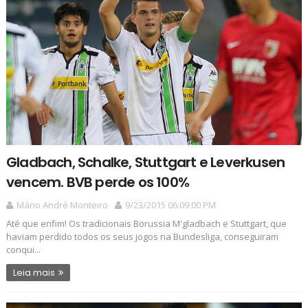
Gladbach, Schalke, Stuttgart e Leverkusen
vencem. BVB perde os 100%
Mário André Monteiro
9/23/2015 06:09:00 PM
Até que enfim! Os tradicionais Borussia M'gladbach e Stuttgart, que
haviam perdido todos os seus jogos na Bundesliga, conseguiram
conqui...
Leia mais