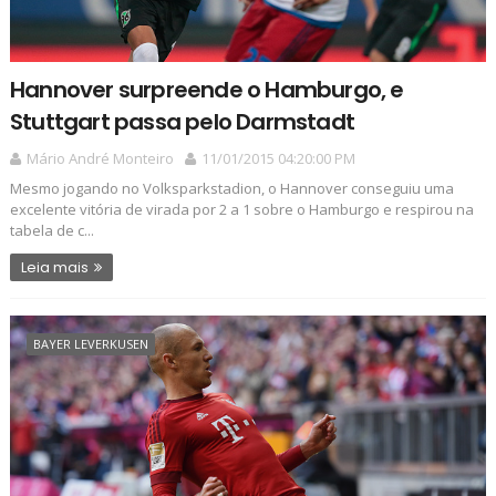
Hannover surpreende o Hamburgo, e
Stuttgart passa pelo Darmstadt
Mário André Monteiro
11/01/2015 04:20:00 PM
Mesmo jogando no Volksparkstadion, o Hannover conseguiu uma
excelente vitória de virada por 2 a 1 sobre o Hamburgo e respirou na
tabela de c...
Leia mais
BAYER LEVERKUSEN