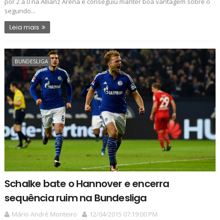
por 2 a 0 na Allianz Arena e conseguiu manter boa vantagem sobre o
segundo...
Leia mais
BUNDESLIGA
Schalke bate o Hannover e encerra
sequência ruim na Bundesliga
Mário André Monteiro
12/04/2015 07:19:00 PM