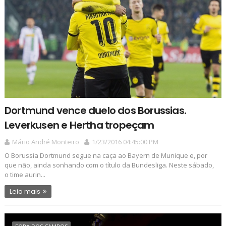
Dortmund vence duelo dos Borussias.
Leverkusen e Hertha tropeçam
Mário André Monteiro
1/23/2016 04:45:00 PM
O Borussia Dortmund segue na caça ao Bayern de Munique e, por
que não, ainda sonhando com o título da Bundesliga. Neste sábado,
o time aurin...
Leia mais