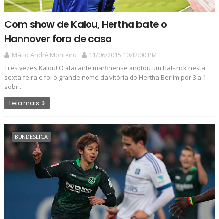
Com show de Kalou, Hertha bate o
Hannover fora de casa
Mário André Monteiro
11/06/2015 10:42:00 PM
Três vezes Kalou! O atacante marfinense anotou um hat-trick nesta
sexta-feira e foi o grande nome da vitória do Hertha Berlim por 3 a 1
sobr...
Leia mais
BUNDESLIGA