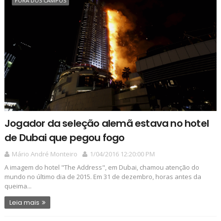
FORA DOS CAMPOS
Jogador da seleção alemã estava no hotel
de Dubai que pegou fogo
Mário André Monteiro
1/04/2016 12:20:00 PM
A imagem do hotel "The Address", em Dubai, chamou atenção do
mundo no último dia de 2015. Em 31 de dezembro, horas antes da
queima...
Leia mais