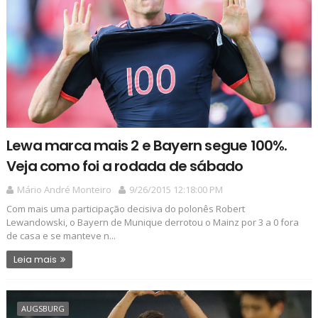
Lewa marca mais 2 e Bayern segue 100%.
Veja como foi a rodada de sábado
Mário André Monteiro
9/26/2015 12:18:00 PM
Com mais uma participação decisiva do polonês Robert
Lewandowski, o Bayern de Munique derrotou o Mainz por 3 a 0 fora
de casa e se manteve n...
Leia mais
AUGSBURG