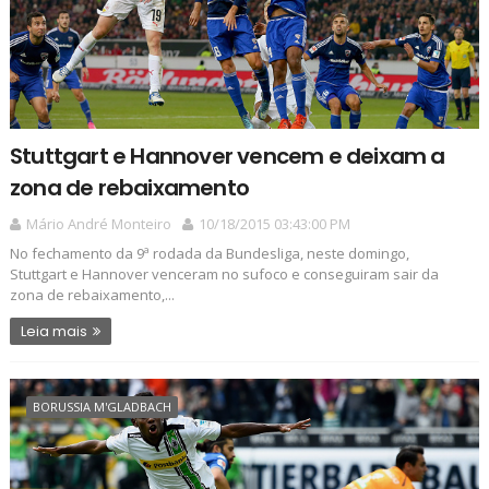
Stuttgart e Hannover vencem e deixam a
zona de rebaixamento
Mário André Monteiro
10/18/2015 03:43:00 PM
No fechamento da 9ª rodada da Bundesliga, neste domingo,
Stuttgart e Hannover venceram no sufoco e conseguiram sair da
zona de rebaixamento,...
Leia mais
BORUSSIA M'GLADBACH