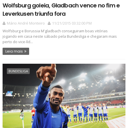
Wolfsburg goleia, Gladbach vence no fim e
Leverkusen triunfa fora
Mário André Monteiro
11/21/2015 03:32:00 PM
Wolfsburg e Borussia M'gladbach conseguiram boas vitórias
jogando em casa neste sábado pela Bundesliga e chegaram mais
perto do vice-líd...
Leia mais
BUNDESLIGA