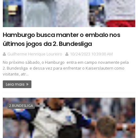
Hamburgo busca manter o embalo nos
últimos jogos da 2. Bundesliga
Guilherme Henrique Loureiro
10/24/2023 10:39:00 AM
No próximo sábado, o Hamburgo entra em campo novamente pela
2. Bundesliga e dessa vez para enfrentar o Kaiserslautern como
visitante, atr...
Leia mais
2.BUNDESLIGA