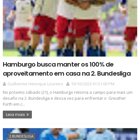
Hamburgo busca manter os 100% de
aproveitamento em casa na 2. Bundesliga
Guilherme Henrique Loureiro
10/10/2023 01:31:00 PM
No próximo sábado (21), o Hamburgo retorna a campo para mais um
desafio na 2. Bundesliga e dessa vez para enfrentar o Greuther
Fürth em c...
Leia mais
2.BUNDESLIGA