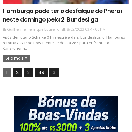
Hamburgo pode ter o desfalque de Pherai
neste domingo pela 2. Bundesliga
Guilherme Henrique Loureiro
8/02/2023 03:47:00 PM
Após derrotar o Schalke 04 na estréia da 2. Bundesliga. o Hamburgo
retorna a campo novamente e dessa vez para enfrentar o
Karlsruher n...
Leia mais
1
2
3
49