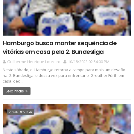
Hamburgo busca manter sequência de
vitórias em casa pela 2. Bundesliga
Guilherme Henrique Loureiro
10/18/2023 02:54:00 PM
Neste sábado, o Hamburgo retorna a campo para mais um desafio
na 2. Bundesliga e dessa vez para enfrentar o Greuther Fürth em
casa, déci...
Leia mais
2.BUNDESLIGA