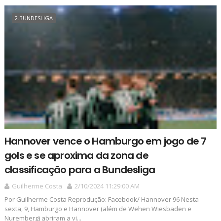
2.BUNDESLIGA
Hannover vence o Hamburgo em jogo de 7
gols e se aproxima da zona de
classificação para a Bundesliga
Guilherme Costa
2/10/2024 11:29:00 AM
Por Guilherme Costa Reprodução: Facebook/ Hannover 96 Nesta
sexta, 9, Hamburgo e Hannover (além de Wehen Wiesbaden e
Nuremberg) abriram a vi...