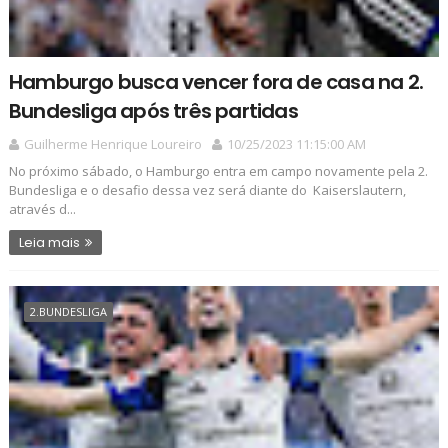
Hamburgo busca vencer fora de casa na 2.
Bundesliga após três partidas
Guilherme Henrique Loureiro
10/25/2023 11:15:00 AM
No próximo sábado, o Hamburgo entra em campo novamente pela 2.
Bundesliga e o desafio dessa vez será diante do Kaiserslautern,
através d...
Leia mais
2.BUNDESLIGA