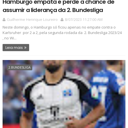
Hamburgo empata e perde a chance de
assumir a liderança da 2. Bundesliga
Guilherme Henrique Loureiro
8/07/2023 11:27:00 AM
Neste domingo, o Hamburgo só ficou apenas no empate contra o
Karlsruher por 2 a 2, pela segunda rodada da 2. Bundesliga 2023/24
, no Wi...
Leia mais
2.BUNDESLIGA