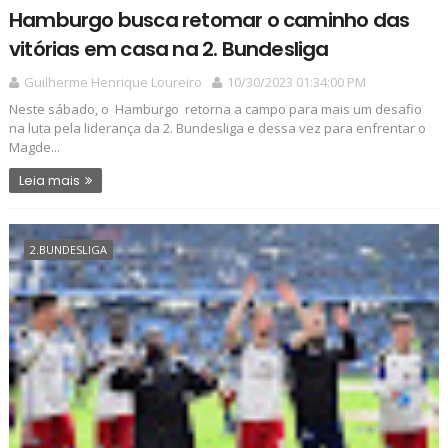
Hamburgo busca retomar o caminho das
vitórias em casa na 2. Bundesliga
Guilherme Henrique Loureiro
10/30/2023 01:34:00 PM
Neste sábado, o Hamburgo retorna a campo para mais um desafio
na luta pela liderança da 2. Bundesliga e dessa vez para enfrentar o
Magde...
Leia mais
2.BUNDESLIGA