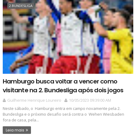
2.BUNDESLIGA
Hamburgo busca voltar a vencer como
visitante na 2. Bundesliga após dois jogos
Guilherme Henrique Loureiro
10/05/2023 09:39:00 AM
Neste sábado, o Hamburgo entra em campo novamente pela 2.
Bundesliga e o próximo desafio será contra o Wehen Wiesbaden
fora de casa, pela...
Leia mais