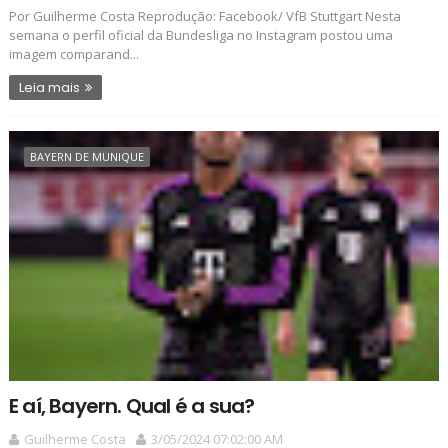
Por Guilherme Costa Reprodução: Facebook/ VfB Stuttgart Nesta
semana o perfil oficial da Bundesliga no Instagram postou uma
imagem comparand...
Leia mais
BAYERN DE MUNIQUE
E aí, Bayern. Qual é a sua?
Guilherme Costa
3/05/2024 07:02:00 AM