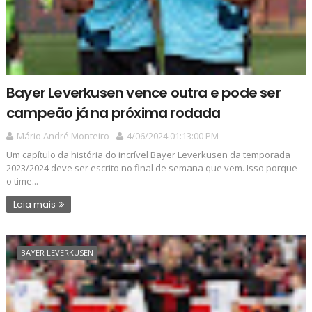
Bayer Leverkusen vence outra e pode ser
campeão já na próxima rodada
Mário André Monteiro
4/06/2024 01:13:00 PM
Um capítulo da história do incrível Bayer Leverkusen da temporada
2023/2024 deve ser escrito no final de semana que vem. Isso porque
o time...
Leia mais
BAYER LEVERKUSEN