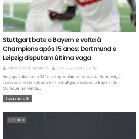
Stuttgart bate o Bayern e volta à
Champions após 15 anos; Dortmund e
Leipzig disputam última vaga
Mário André Monteiro
5/04/2024 02:02:00 PM
Em jogo válido pela 32ª e antepenúltima rodada da Bundesliga ,
realizado neste sábado (04), o Stuttgart recebeu o Bayern de
Munique na Merce...
Leia mais
BOCHUM