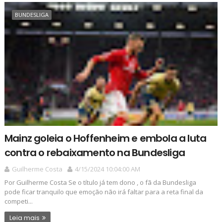
BUNDESLIGA
Mainz goleia o Hoffenheim e embola a luta
contra o rebaixamento na Bundesliga
Guilherme Costa
4/15/2024 10:04:00 AM
Por Guilherme Costa Se o título já tem dono , o fã da Bundesliga
pode ficar tranquilo que emoção não irá faltar para a reta final da
competi...
Leia mais