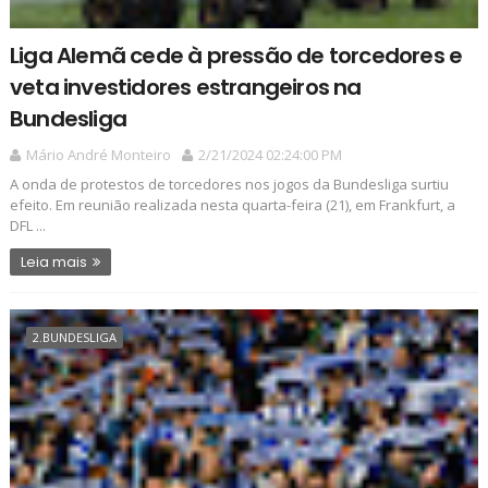
Liga Alemã cede à pressão de torcedores e
veta investidores estrangeiros na
Bundesliga
Mário André Monteiro
2/21/2024 02:24:00 PM
A onda de protestos de torcedores nos jogos da Bundesliga surtiu
efeito. Em reunião realizada nesta quarta-feira (21), em Frankfurt, a
DFL ...
Leia mais
2.BUNDESLIGA