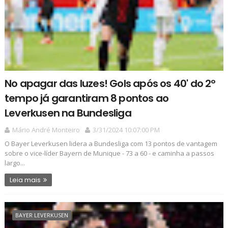
No apagar das luzes! Gols após os 40' do 2º
tempo já garantiram 8 pontos ao
Leverkusen na Bundesliga
Mário André Monteiro
3/31/2024 10:07:00 PM
O Bayer Leverkusen lidera a Bundesliga com 13 pontos de vantagem
sobre o vice-líder Bayern de Munique - 73 a 60 - e caminha a passos
largo...
Leia mais
BAYER LEVERKUSEN