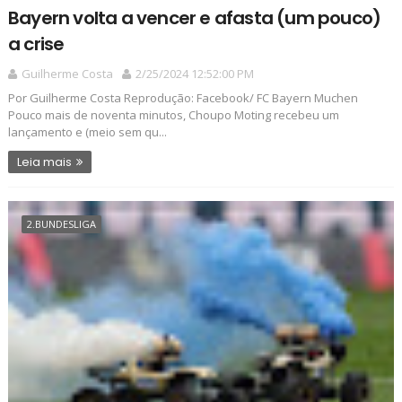
Bayern volta a vencer e afasta (um pouco)
a crise
Guilherme Costa
2/25/2024 12:52:00 PM
Por Guilherme Costa Reprodução: Facebook/ FC Bayern Muchen
Pouco mais de noventa minutos, Choupo Moting recebeu um
lançamento e (meio sem qu...
Leia mais
2.BUNDESLIGA