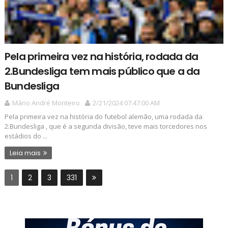
Pela primeira vez na história, rodada da
2.Bundesliga tem mais público que a da
Bundesliga
Mário André Monteiro
2/21/2024 07:47:00 AM
Pela primeira vez na história do futebol alemão, uma rodada da
2.Bundesliga , que é a segunda divisão, teve mais torcedores nos
estádios do ...
Leia mais
1
2
3
331