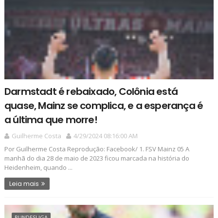
Darmstadt é rebaixado, Colônia está
quase, Mainz se complica, e a esperança é
a última que morre!
Guilherme Costa
4/29/2024 08:16:00 AM
Por Guilherme Costa Reprodução: Facebook/ 1. FSV Mainz 05 A
manhã do dia 28 de maio de 2023 ficou marcada na história do
Heidenheim, quando ...
Leia mais
BUNDESLIGA