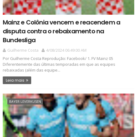
Mainz e Colônia vencem e reacendem a
disputa contra o rebaixamento na
Bundesliga
Guilherme Costa
4/08/2024 06:49:00 AM
Por Guilherme Costa Reprodução: Facebook/ 1. FV Mainz 05
Diferentemente das últimas temporadas em que as equipes
rebaixadas (além das equipe...
Leia mais
BAYER LEVERKUSEN