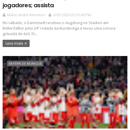
jogadores; assista
Mário André Monteiro
3/03/2024 03:55:00 PM
No sábado, o Darmstadt recebeu o Augsburg no Stadion am
Böllenfalltor pela 24ª rodada da Bundesliga e levou uma sonora
goleada de 6x0, fic...
Leia mais
BAYERN DE MUNIQUE