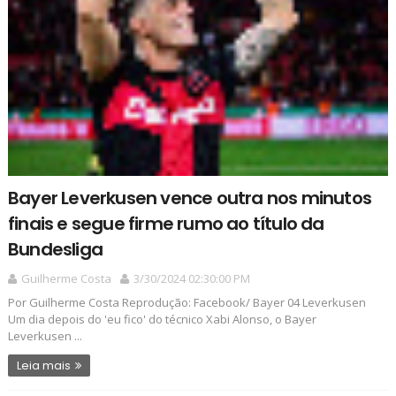
Bayer Leverkusen vence outra nos minutos
finais e segue firme rumo ao título da
Bundesliga
Guilherme Costa
3/30/2024 02:30:00 PM
Por Guilherme Costa Reprodução: Facebook/ Bayer 04 Leverkusen
Um dia depois do 'eu fico' do técnico Xabi Alonso, o Bayer
Leverkusen ...
Leia mais