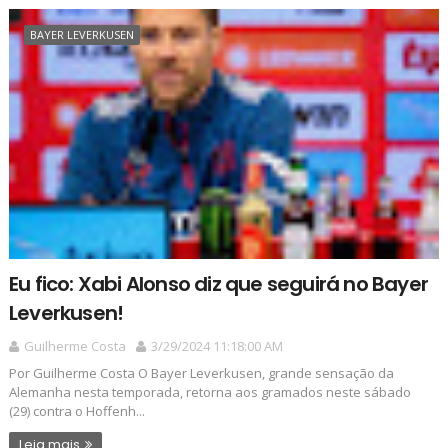
BAYER LEVERKUSEN
Eu fico: Xabi Alonso diz que seguirá no Bayer
Leverkusen!
Guilherme Costa
3/29/2024 11:18:00 AM
Por Guilherme Costa O Bayer Leverkusen, grande sensação da
Alemanha nesta temporada, retorna aos gramados neste sábado
(29) contra o Hoffenh...
Leia mais