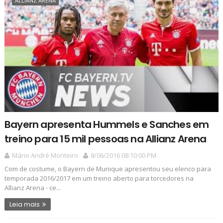
ALLIANZ ARENA
Bayern apresenta Hummels e Sanches em
treino para 15 mil pessoas na Allianz Arena
Mário André Monteiro
8/06/2016 08:10:00 PM
Com de costume, o Bayern de Munique apresentou seu elenco para
temporada 2016/2017 em um treino aberto para torcedores na
Allianz Arena - ce...
Leia mais