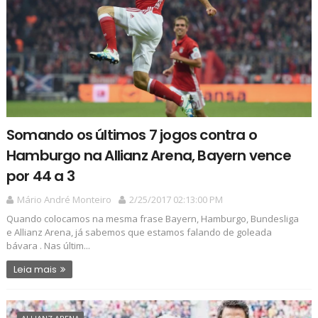
Somando os últimos 7 jogos contra o
Hamburgo na Allianz Arena, Bayern vence
por 44 a 3
Mário André Monteiro
2/25/2017 02:13:00 PM
Quando colocamos na mesma frase Bayern, Hamburgo, Bundesliga
e Allianz Arena, já sabemos que estamos falando de goleada
bávara . Nas últim...
Leia mais