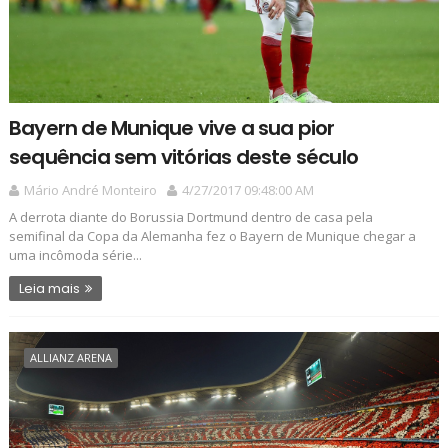
Bayern de Munique vive a sua pior
sequência sem vitórias deste século
Mário André Monteiro
4/27/2017 09:48:00 AM
A derrota diante do Borussia Dortmund dentro de casa pela
semifinal da Copa da Alemanha fez o Bayern de Munique chegar a
uma incômoda série...
Leia mais
ALLIANZ ARENA