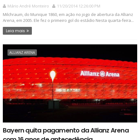
Mário André Monteiro
11/20/2014 12:26:00 PM
Milchraum, do Munique 1860, em ação no jogo de abertura da Allianz
Arena, em 2005. Ele fez o primeiro gol do estádio Nesta quarta-feira...
Leia mais
ALLIANZ ARENA
Bayern quita pagamento da Allianz Arena
com 16 anos de antecedência