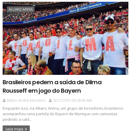
ALLIANZ ARENA
Brasileiros pedem a saída de Dilma
Rousseff em jogo do Bayern
Mário André Monteiro
9/21/2015 09:28:00 AM
Enquanto isso, na Allianz Arena, um grupo de torcedores brasileiros
acompanhou uma partida do Bayern de Munique com camisetas
pedindo a saíd...
Leia mais