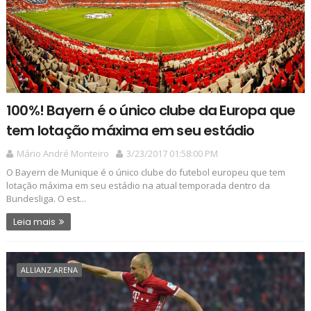
100%! Bayern é o único clube da Europa que
tem lotação máxima em seu estádio
Mário André Monteiro
3/23/2017 01:58:00 PM
O Bayern de Munique é o único clube do futebol europeu que tem
lotação máxima em seu estádio na atual temporada dentro da
Bundesliga. O est...
Leia mais
ALLIANZ ARENA